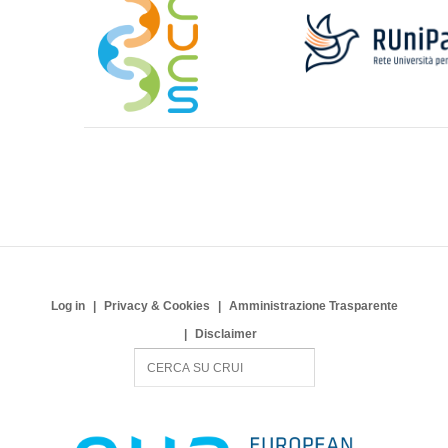
Log in
Privacy & Cookies
Amministrazione Trasparente
Disclaimer
S
e
a
r
c