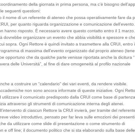
coordinamento della giornata in prima persona, ma c’è bisogno dell’app
r le seguenti questioni:
to il nome di un referente di ateneo che possa operativamente fare da p
CRUI, per quanto riguarda organizzazione e comunicazione dell’evento.
n hanno risposto. È necessario avere questo contatto entro il 1 marzo
tà dovrebbe organizzare un evento che abbia visibilità e spessore e ch
i cui sopra. Ogni Rettore è quindi invitato a trasmettere alla CRUI, entro i
 programma di massima dell’evento organizzato dal proprio ateneo (ten
e opportuno che da qualche parte venisse riportata anche la dicitura 
era delle Università”, al fine di dare omogeneità al profilo nazionale
nche a costruire un “calendario” dei vari eventi, da rendere visibile.
ccademiche non sono ancora informate di queste iniziative. Ogni Rett
ad utilizzare il comunicato predisposto dalla CRUI come base di partenz
izia attraverso gli strumenti di comunicazione interna degli atenei.
l’intervento di ciascun Rettore la CRUI invierà, per tramite del referent
breve video introduttivo, pensato per far leva sulle emozioni dei present
fiche da utilizzare come slide di presentazione o come strumento di
 e off line; il documento politico che si sta elaborando sulla base dell