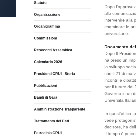
Statuto
Dopo l’approvazi
alle comunicazio
Organizzazione
intervenire all
Organigramma
esaminare le pri
universitario.
Commissioni
Documento dell
Resoconti Assemblea
Dopo Il Presiden
ha preso un impor
Calendario 2026
lo sviluppo socia
che il 21 di marz
Presidenti CRUI - Storia
incontri e dibatt
Pubblicazioni
per il futuro de
Governo in un do
Bandi di Gara
Università Italia
Amministrazione Trasparente
In quest’ottica t
vede protagonisti
Trattamento dei Dati
decisore, ha dell
Patrocinio CRUI
Il tempo è poco 