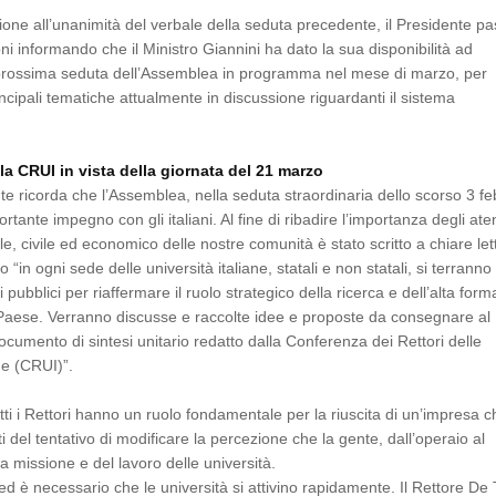
one all’unanimità del verbale della seduta precedente, il Presidente p
ni informando che il Ministro Giannini ha dato la sua disponibilità ad
a prossima seduta dell’Assemblea in programma nel mese di marzo, per
ncipali tematiche attualmente in discussione riguardanti il sistema
a CRUI in vista della giornata del 21 marzo
te ricorda che l’Assemblea, nella seduta straordinaria dello scorso 3 fe
tante impegno con gli italiani. Al fine di ribadire l’importanza degli ate
le, civile ed economico delle nostre comunità è stato scritto a chiare let
o “in ogni sede delle università italiane, statali e non statali, si terranno
iti pubblici per riaffermare il ruolo strategico della ricerca e dell’alta for
l Paese. Verranno discusse e raccolte idee e proposte da consegnare al
cumento di sintesi unitario redatto dalla Conferenza dei Rettori delle
ne (CRUI)”.
utti i Rettori hanno un ruolo fondamentale per la riuscita di un’impresa ch
 del tentativo di modificare la percezione che la gente, dall’operaio al
a missione e del lavoro delle università.
ed è necessario che le università si attivino rapidamente. Il Rettore De 