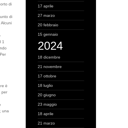
orto di
17 aprile
27 marzo
unto di
 Alcuni
20 febbraio
.
15 gennaio
e
l 1
2024
endo
“Per
18 dicembre
21 novembre
17 ottobre
18 luglio
ore è
a per
20 giugno
23 maggio
e
i; una
18 aprile
21 marzo
e