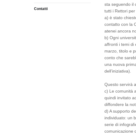
sta seguendo il 
Contatti
tutti i Rettori pe
a) è stato chies
contatto con la 
atenei ancora no
b) Ogni universi
affronti i temi d
marzo, titolo e
conto che sarebb
una nuova primav
dell’iniziativa).
Questo servirà a
c) Le comunità a
quindi invitato 
diffondere la not
d) A supporto del
individuato: un 
serie di infogra
comunicazione on