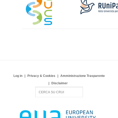
Log in
Privacy & Cookies
Amministrazione Trasparente
Disclaimer
S
e
a
r
c
h