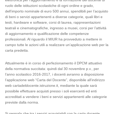
elettronica per l’aggiornamento e la formazione del docente di
ruolo delle istituzioni scolastiche di ogni ordine e grado,
dell’importo nominale di euro 500 annui, spendibili per l’acquisto
di beni o servizi appartenenti a diverse categorie, quali libri e
testi, hardware e software, corsi di laurea, rappresentazioni
teatrali e cinematografiche, ingresso a musei, corsi per l’attività
di aggiornamento e qualificazione delle competenze
professionali. Al riguardo il MIUR ha provveduto a mettere in
campo tutte le azioni utili a realizzare un’applicazione web per la
carta predetta.
Attualmente è in corso di perfezionamento il DPCM attuativo
della normativa succitata: quindi dal 30 novembre p.v., per
l’anno scolastico 2016-2017, i docenti avranno a disposizione
l’applicazione web “Carta del Docente”, disponibile all’indirizzo
web cartadeldocente.istruzione.it, mediante la quale sarà
possibile effettuare acquisti presso i soli esercenti ed enti
accreditati a vendere i beni e servizi appartenenti alle categorie
previste dalla norma.
Si segnala che tra i servizi acquistabili con la carta docente