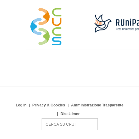
Log in
Privacy & Cookies
Amministrazione Trasparente
Disclaimer
S
e
a