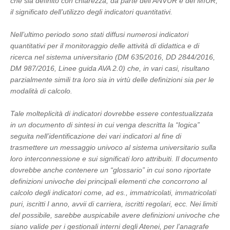
che sia definito con chiarezza, da parte dell’ANVUR e del MIUR,
il significato dell’utilizzo degli indicatori quantitativi.
Nell’ultimo periodo sono stati diffusi numerosi indicatori
quantitativi per il monitoraggio delle attività di didattica e di
ricerca nel sistema universitario (DM 635/2016, DD 2844/2016,
DM 987/2016, Linee guida AVA 2.0) che, in vari casi, risultano
parzialmente simili tra loro sia in virtù delle definizioni sia per le
modalità di calcolo.
Tale molteplicità di indicatori dovrebbe essere contestualizzata
in un documento di sintesi in cui venga descritta la “logica”
seguita nell’identificazione dei vari indicatori al fine di
trasmettere un messaggio univoco al sistema universitario sulla
loro interconnessione e sui significati loro attribuiti. Il documento
dovrebbe anche contenere un “glossario” in cui sono riportate
definizioni univoche dei principali elementi che concorrono al
calcolo degli indicatori come, ad es., immatricolati, immatricolati
puri, iscritti I anno, avvii di carriera, iscritti regolari, ecc. Nei limiti
del possibile, sarebbe auspicabile avere definizioni univoche che
siano valide per i gestionali interni degli Atenei, per l’anagrafe