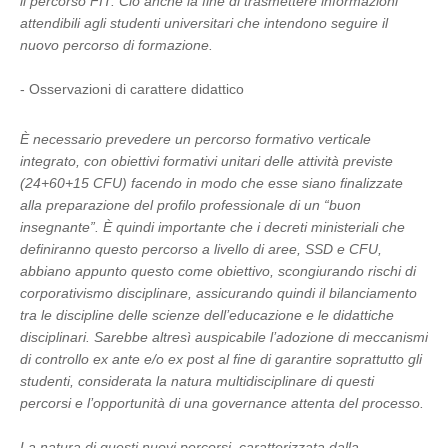
il percorso FIT. Ciò anche la fine di trasmettere informazioni
attendibili agli studenti universitari che intendono seguire il
nuovo percorso di formazione.
- Osservazioni di carattere didattico
È necessario prevedere un percorso formativo verticale
integrato, con obiettivi formativi unitari delle attività previste
(24+60+15 CFU) facendo in modo che esse siano finalizzate
alla preparazione del profilo professionale di un “buon
insegnante”. È quindi importante che i decreti ministeriali che
definiranno questo percorso a livello di aree, SSD e CFU,
abbiano appunto questo come obiettivo, scongiurando rischi di
corporativismo disciplinare, assicurando quindi il bilanciamento
tra le discipline delle scienze dell’educazione e le didattiche
disciplinari. Sarebbe altresì auspicabile l’adozione di meccanismi
di controllo ex ante e/o ex post al fine di garantire soprattutto gli
studenti, considerata la natura multidisciplinare di questi
percorsi e l’opportunità di una governance attenta del processo.
La natura di questi nuovi percorsi, caratterizzata dalla