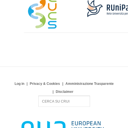
Log in
Privacy & Cookies
Amministrazione Trasparente
Disclaimer
S
e
a
r
c
h