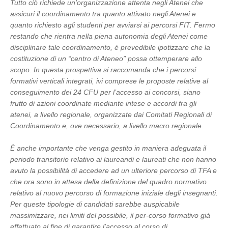
Tutto ciò richiede un’organizzazione attenta negli Atenei che
assicuri il coordinamento tra quanto attivato negli Atenei e
quanto richiesto agli studenti per avviarsi ai percorsi FIT. Fermo
restando che rientra nella piena autonomia degli Atenei come
disciplinare tale coordinamento, è prevedibile ipotizzare che la
costituzione di un “centro di Ateneo” possa ottemperare allo
scopo. In questa prospettiva si raccomanda che i percorsi
formativi verticali integrati, ivi comprese le proposte relative al
conseguimento dei 24 CFU per l’accesso ai concorsi, siano
frutto di azioni coordinate mediante intese e accordi fra gli
atenei, a livello regionale, organizzate dai Comitati Regionali di
Coordinamento e, ove necessario, a livello macro regionale.
È anche importante che venga gestito in maniera adeguata il
periodo transitorio relativo ai laureandi e laureati che non hanno
avuto la possibilità di accedere ad un ulteriore percorso di TFA e
che ora sono in attesa della definizione del quadro normativo
relativo al nuovo percorso di formazione iniziale degli insegnanti.
Per queste tipologie di candidati sarebbe auspicabile
massimizzare, nei limiti del possibile, il per-corso formativo già
effettuato al fine di garantire l’accesso al corso di