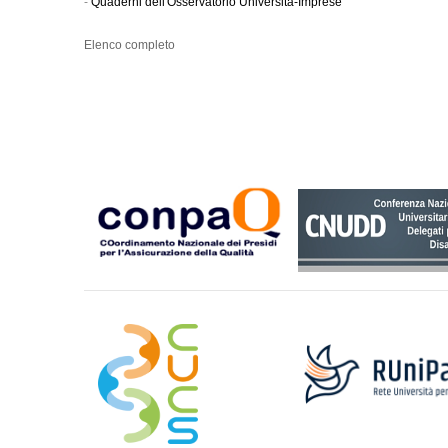
-
Quaderni dell'Osservatorio Università-Imprese
Elenco completo