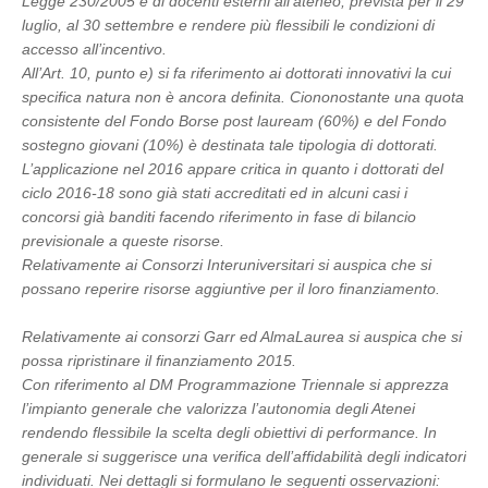
Legge 230/2005 e di docenti esterni all’ateneo, prevista per il 29
luglio, al 30 settembre e rendere più flessibili le condizioni di
accesso all’incentivo.
All’Art. 10, punto e) si fa riferimento ai dottorati innovativi la cui
specifica natura non è ancora definita. Ciononostante una quota
consistente del Fondo Borse post lauream (60%) e del Fondo
sostegno giovani (10%) è destinata tale tipologia di dottorati.
L’applicazione nel 2016 appare critica in quanto i dottorati del
ciclo 2016-18 sono già stati accreditati ed in alcuni casi i
concorsi già banditi facendo riferimento in fase di bilancio
previsionale a queste risorse.
Relativamente ai Consorzi Interuniversitari si auspica che si
possano reperire risorse aggiuntive per il loro finanziamento.
Relativamente ai consorzi Garr ed AlmaLaurea si auspica che si
possa ripristinare il finanziamento 2015.
Con riferimento al DM Programmazione Triennale si apprezza
l’impianto generale che valorizza l’autonomia degli Atenei
rendendo flessibile la scelta degli obiettivi di performance. In
generale si suggerisce una verifica dell’affidabilità degli indicatori
individuati. Nei dettagli si formulano le seguenti osservazioni: