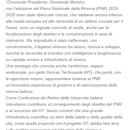
“
Onorevole Presidente, Onorevole Ministro
,
con l’adozione del Piano Nazionale della Ricerca (PNR) 2015-
2020 sono state sbloccate risorse, che sebbene ancora inferiori
alla media europea ed alle necessità di un settore cruciale per il
Paese, sono un segnale concreto di svolta, anche per la
focalizzazione degli obiettivi e la concentrazione in aree di
intervento. Ma soprattutto è stato riaffermato, con
convincimento, il legame virtuoso fra lavoro, ricerca e sviluppo,
nonché la necessità di investire con intelligenza e lungimiranza
su capitale umano e infrastrutture di ricerca.
Una strategia che connota anche l’ambizioso, seppur
embrionale, pro-getto Human Technopole (HT), che potrà, con
le opportune misure, rappresentare insieme al PNR
un’innovativa esperienza di governo e di valorizzazione della
ricerca italiana.
Come Conferenza dei Rettori delle Università italiane
intendiamo contribuire al conseguimento degli obiettivi del PNR
e al successo del HT. Siamo convinti che una grande
infrastruttura scientifica sui temi della salute e della qualità della
vita, come quella proposta con il progetto HT, debba fare leva
sulle migliori espressioni ed istituzioni della ricerca e