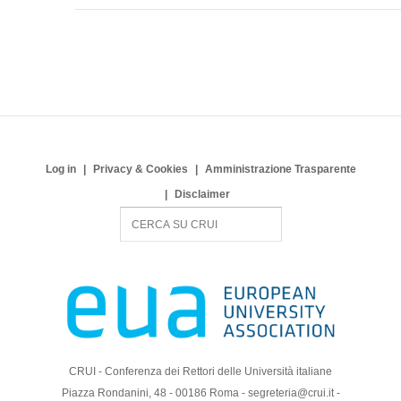
Log in
Privacy & Cookies
Amministrazione Trasparente
Disclaimer
S
e
a
r
c
h
CRUI - Conferenza dei Rettori delle Università italiane
Piazza Rondanini, 48 - 00186 Roma - segreteria@crui.it -