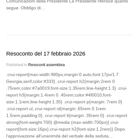
Comunicazioni della Presidente La Presidente riferisce quanto
segue: Obbligo di…
Resoconto del 17 febbraio 2026
Published in
Resoconti assemblea
.crui-report{max-width:980px;margin:0 auto;font:17px/1.7
Georgia,serif;color:#333} .crui-report h2{margin:2rem 0
.75rem;color:#7a0019;font-size:1.35rem;line-height:1.3} .crui-
report h3{margin:1.4rem 0 .45rem;color:#4f0010;font-
size:1.1rem;line-height:1.35} .crui-report p{margin:.7rem 0}
.crui-report ul,.crui-report ol{margin:.65rem 0 1rem
1.5rem;padding:0} .crui-report li{margin:.35rem 0} .crui-report
strong{font-weight:700} @media (max-width:700px){.crui-
report{font-size:16px}.crui-report h2{font-size:1.2rem}} Dopo
l’approvazione all’unanimità del verbale della seduta…