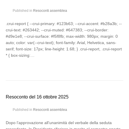
Published in
Resoconti assemblea
.crui-report { --crui-primary: #123b63; --crui-accent: #b28a3b; --
crui-text: #263442; --crui-muted: #647383; --crui-border:
#d9e1e8; --crui-surface: #f5f8fb; max-width: 980px; margin: 0
auto; color: var(--crui-text); font-family: Arial, Helvetica, sans-
serif; font-size: 17px; line-height: 1.68; } .crui-report, .crui-report
* { box-sizing:…
Resoconto del 16 ottobre 2025
Published in
Resoconti assemblea
Dopo l’approvazione all’unanimità del verbale della seduta