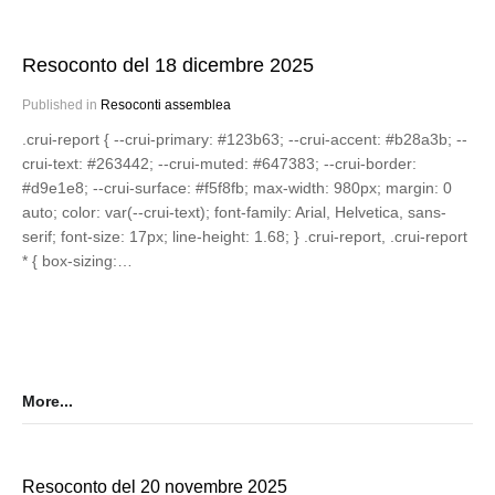
Resoconto del 18 dicembre 2025
Published in
Resoconti assemblea
.crui-report { --crui-primary: #123b63; --crui-accent: #b28a3b; --
crui-text: #263442; --crui-muted: #647383; --crui-border:
#d9e1e8; --crui-surface: #f5f8fb; max-width: 980px; margin: 0
auto; color: var(--crui-text); font-family: Arial, Helvetica, sans-
serif; font-size: 17px; line-height: 1.68; } .crui-report, .crui-report
* { box-sizing:…
More...
Resoconto del 20 novembre 2025