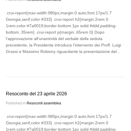
.crui-report{max-width:980px;margin:0 auto;font:17px/1.7
Georgia,serif;color:#333} .crui-report h2{margin:2rem 0
1rem;color:#7a0019;border-bottom:1px solid #ddd;padding-
bottom:.35rem} .crui-report p{margin:.65rem 0} Dopo
l’approvazione all’unanimità del verbale della seduta
precedente, la Presidente introduce l’intervento dei Proff. Luigi
Grassi e Massimo Robiony riguardante la presentazione del…
Resoconto del 23 aprile 2026
Published in
Resoconti assemblea
.crui-report{max-width:980px;margin:0 auto;font:17px/1.7
Georgia,serif;color:#333} .crui-report h2{margin:2rem 0
1rem;color:#7a0019;border-bottom:1px solid #ddd;padding-