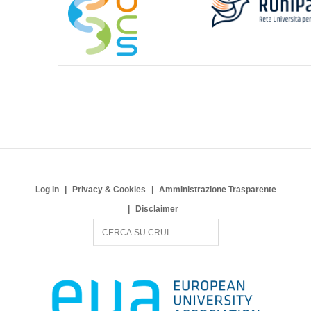
Log in
Privacy & Cookies
Amministrazione Trasparente
Disclaimer
S
e
a
r
c
h