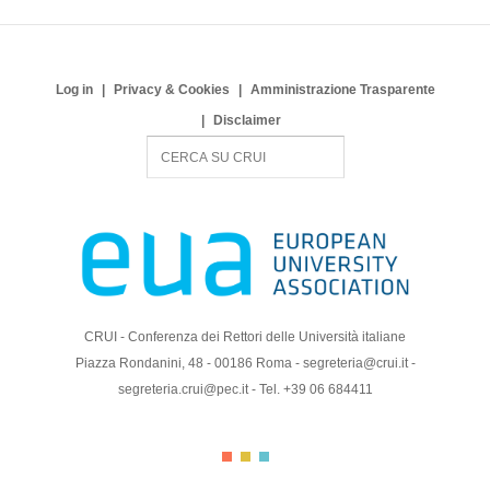
Log in
Privacy & Cookies
Amministrazione Trasparente
Disclaimer
S
e
a
r
c
h
CRUI - Conferenza dei Rettori delle Università italiane
Piazza Rondanini, 48 - 00186 Roma - segreteria@crui.it -
segreteria.crui@pec.it - Tel. +39 06 684411