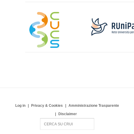
Log in
Privacy & Cookies
Amministrazione Trasparente
Disclaimer
S
e
a