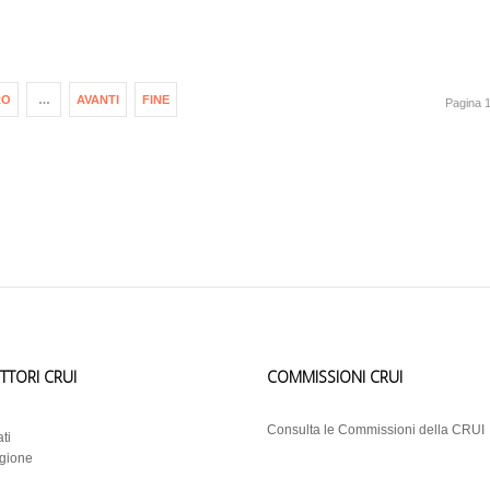
RO
…
AVANTI
FINE
Pagina 1
ETTORI CRUI
COMMISSIONI CRUI
i
Consulta le Commissioni della CRUI
ti
egione