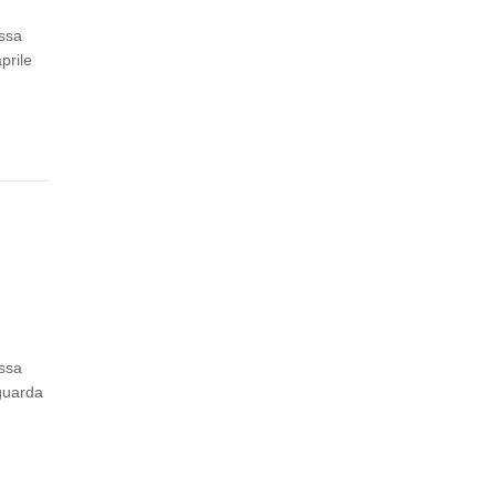
assa
prile
assa
iguarda