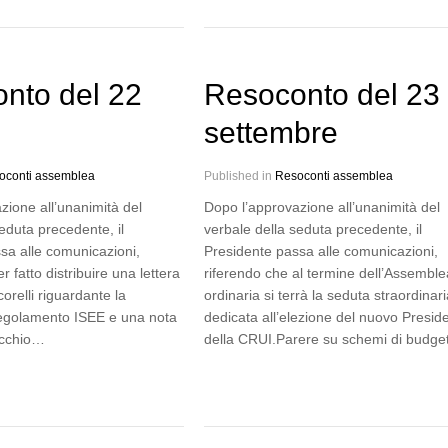
nto del 22
Resoconto del 23
e
settembre
oconti assemblea
Published in
Resoconti assemblea
zione all’unanimità del
Dopo l’approvazione all’unanimità del
eduta precedente, il
verbale della seduta precedente, il
sa alle comunicazioni,
Presidente passa alle comunicazioni,
r fatto distribuire una lettera
riferendo che al termine dell’Assemble
orelli riguardante la
ordinaria si terrà la seduta straordinari
regolamento ISEE e una nota
dedicata all’elezione del nuovo Presid
icchio…
della CRUI.Parere su schemi di budg