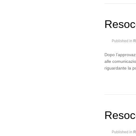
Resoc
Published in
R
Dopo l’approvazi
alle comunicazio
riguardante la p
Resoco
Published in
R