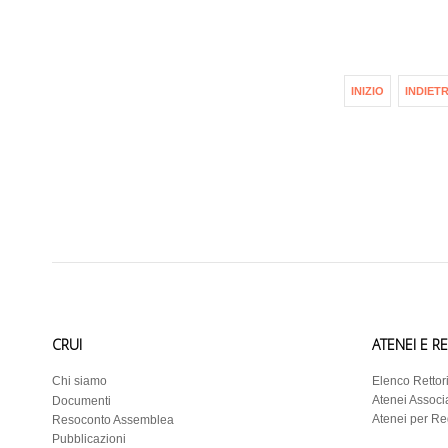
INIZIO
INDIET
CRUI
ATENEI E R
Chi siamo
Elenco Rettor
Atenei Associa
Documenti
Atenei per R
Resoconto Assemblea
Pubblicazioni