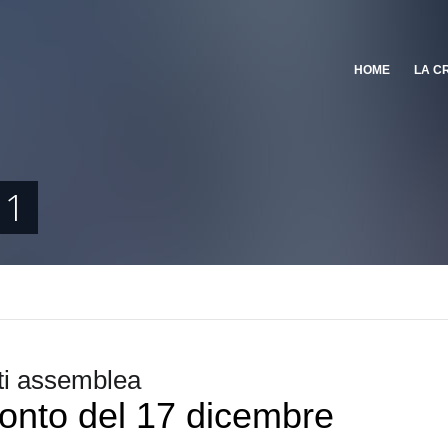
HOME
LA C
11
i assemblea
onto del 17 dicembre