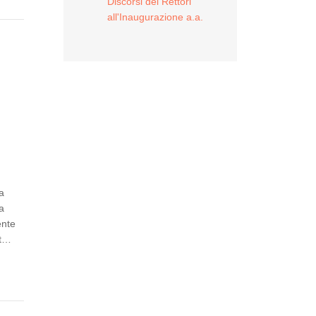
Discorsi dei Rettori
all'Inaugurazione a.a.
a
a
ente
et…