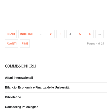
INIZIO
INDIETRO
…
2
3
4
5
6
…
AVANTI
FINE
Pagina 4 di 14
COMMISSIONI CRUI
Affari Internazionali
Bilancio, Economia e Finanza delle Università
Biblioteche
Counseling Psicologico