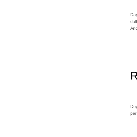
Dop
dal
And
R
Dop
per