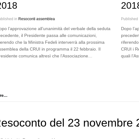
2018
201
blished in
Resoconti assemblea
Published
opo l’approvazione all’unanimità del verbale della seduta
Dopo l’ap
recedente, il Presidente passa alle comunicazioni,
precedent
ferendo che la Ministra Fedeli interverrà alla prossima
riferendo
ssemblea della CRUI in programma il 22 febbraio. Il
CRUI i R
residente comunica altresì che l’Associazione…
quali l’
e...
esoconto del 23 novembre 