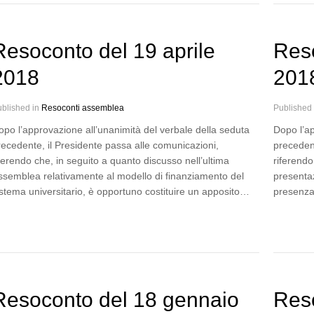
Resoconto del 19 aprile
Res
2018
201
blished in
Resoconti assemblea
Published
opo l’approvazione all’unanimità del verbale della seduta
Dopo l’ap
recedente, il Presidente passa alle comunicazioni,
precedent
ferendo che, in seguito a quanto discusso nell’ultima
riferendo
ssemblea relativamente al modello di finanziamento del
presentaz
istema universitario, è opportuno costituire un apposito…
presenza 
Resoconto del 18 gennaio
Reso