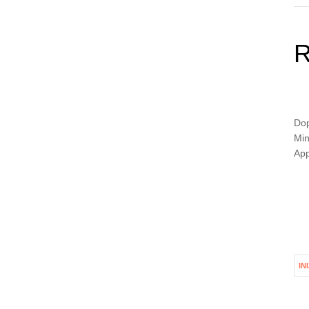
R
Dop
Min
App
IN