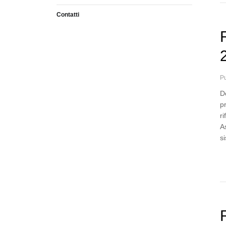
Contatti
Pu
D
p
ri
A
s