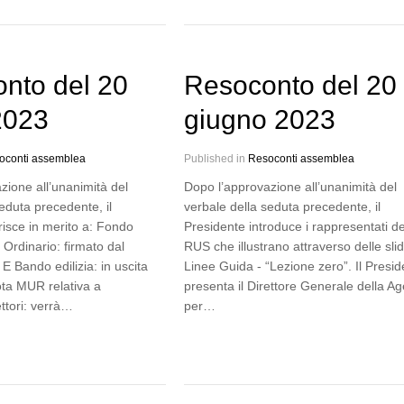
nto del 20
Resoconto del 20
 2023
giugno 2023
oconti assemblea
Published in
Resoconti assemblea
zione all’unanimità del
Dopo l’approvazione all’unanimità del
eduta precedente, il
verbale della seduta precedente, il
risce in merito a: Fondo
Presidente introduce i rappresentati de
Ordinario: firmato dal
RUS che illustrano attraverso delle slid
 E Bando edilizia: in uscita
Linee Guida - “Lezione zero”. Il Presid
ota MUR relativa a
presenta il Direttore Generale della A
ttori: verrà…
per…