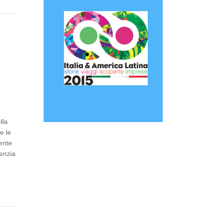
lla
e le
ente
genzia