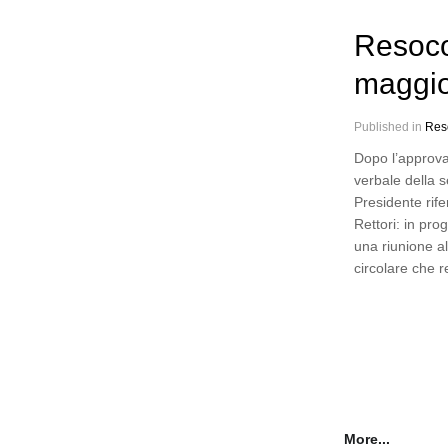
Resoco
maggi
Published in
Res
Dopo l’approva
verbale della s
Presidente rife
Rettori: in pr
una riunione a
circolare che 
More...