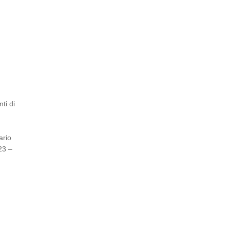
ti di
ario
23 –