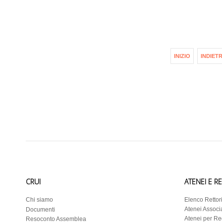
INIZIO
INDIET
CRUI
ATENEI E R
Chi siamo
Elenco Rettor
Atenei Associa
Documenti
Atenei per R
Resoconto Assemblea