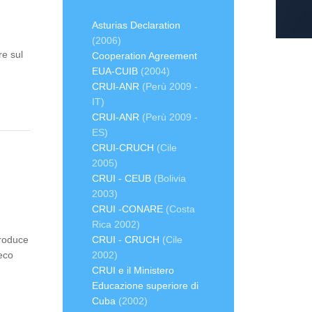
Asturias Declaration
a
(2006)
re sul
Cooperation Agreement
EUA-CUIB
(2004)
CRUI-ANR
(Perù 2009 -
IT)
CRUI-ANR
(Perù 2009 -
ES)
CRUI-CRUCH
(Cile
2005)
CRUI - CEUB
(Bolivia
2003)
CRUI -CONARE
(Costa
Rica 2002)
troduce
CRUI - CRUCH
(Cile
reco
2002)
CRUI e il Ministero
Educazione superiore di
Cuba
(2002)