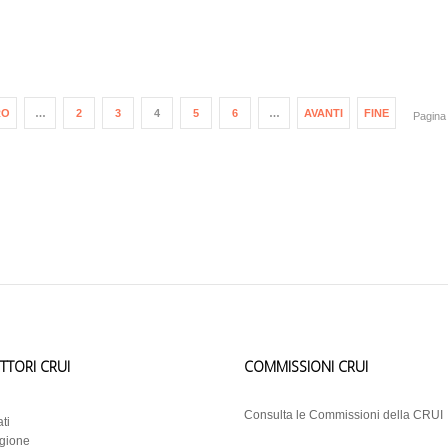
RO
…
2
3
4
5
6
…
AVANTI
FINE
Pagina 
ETTORI CRUI
COMMISSIONI CRUI
i
Consulta le Commissioni della CRUI
ti
egione