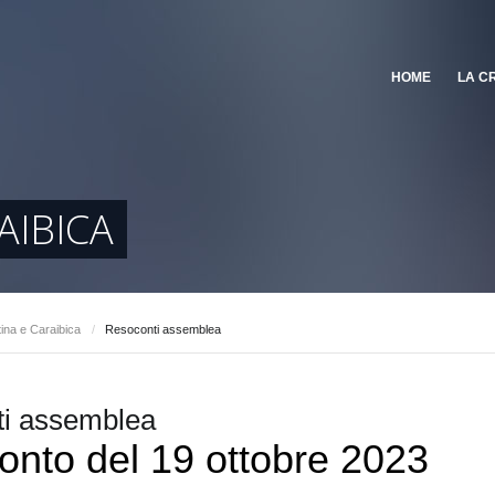
HOME
LA C
AIBICA
ina e Caraibica
/
Resoconti assemblea
i assemblea
nto del 19 ottobre 2023