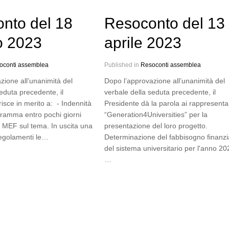
nto del 18
Resoconto del 13
o 2023
aprile 2023
oconti assemblea
Published in
Resoconti assemblea
zione all’unanimità del
Dopo l’approvazione all’unanimità del
eduta precedente, il
verbale della seduta precedente, il
risce in merito a: - Indennità
Presidente dà la parola ai rappresentan
ogramma entro pochi giorni
“Generation4Universities” per la
l MEF sul tema. In uscita una
presentazione del loro progetto.
regolamenti le…
Determinazione del fabbisogno finanzi
del sistema universitario per l'anno 20
…