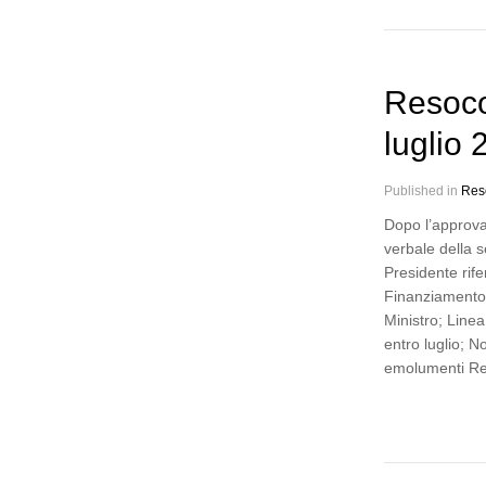
Resoco
luglio
Published in
Res
Dopo l’approva
verbale della s
Presidente rife
Finanziamento 
Ministro; Linea
entro luglio; N
emolumenti Re