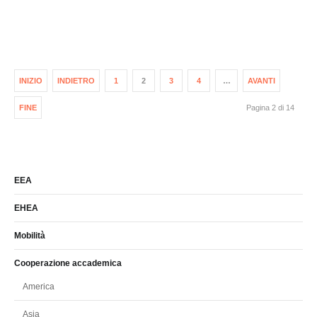
INIZIO
INDIETRO
1
2
3
4
…
AVANTI
FINE
Pagina 2 di 14
EEA
EHEA
Mobilità
Cooperazione accademica
America
Asia