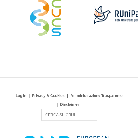
Log in
Privacy & Cookies
Amministrazione Trasparente
Disclaimer
S
e
a
r
c