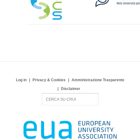
Log in
Privacy & Cookies
Amministrazione Trasparente
Disclaimer
S
e
a
r
c
h