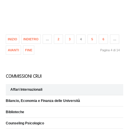
INIZIO
INDIETRO
…
2
3
4
5
6
…
AVANTI
FINE
Pagina 4 di 14
COMMISSIONI CRUI
Affari Internazionali
Bilancio, Economia e Finanza delle Università
Biblioteche
Counseling Psicologico