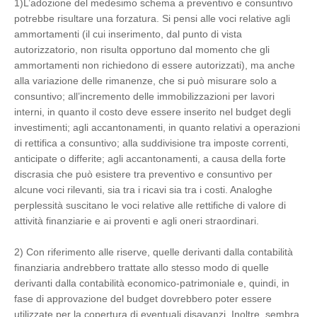
1)L’adozione del medesimo schema a preventivo e consuntivo
potrebbe risultare una forzatura. Si pensi alle voci relative agli
ammortamenti (il cui inserimento, dal punto di vista
autorizzatorio, non risulta opportuno dal momento che gli
ammortamenti non richiedono di essere autorizzati), ma anche
alla variazione delle rimanenze, che si può misurare solo a
consuntivo; all’incremento delle immobilizzazioni per lavori
interni, in quanto il costo deve essere inserito nel budget degli
investimenti; agli accantonamenti, in quanto relativi a operazioni
di rettifica a consuntivo; alla suddivisione tra imposte correnti,
anticipate o differite; agli accantonamenti, a causa della forte
discrasia che può esistere tra preventivo e consuntivo per
alcune voci rilevanti, sia tra i ricavi sia tra i costi. Analoghe
perplessità suscitano le voci relative alle rettifiche di valore di
attività finanziarie e ai proventi e agli oneri straordinari.
2) Con riferimento alle riserve, quelle derivanti dalla contabilità
finanziaria andrebbero trattate allo stesso modo di quelle
derivanti dalla contabilità economico-patrimoniale e, quindi, in
fase di approvazione del budget dovrebbero poter essere
utilizzate per la copertura di eventuali disavanzi. Inoltre, sembra