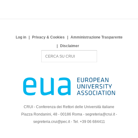
Log in
Privacy & Cookies
Amministrazione Trasparente
Disclaimer
S
e
a
r
c
h
CRUI - Conferenza dei Rettori delle Università italiane
Piazza Rondanini, 48 - 00186 Roma - segreteria@crui.it -
segreteria.crui@pec.it - Tel. +39 06 684411