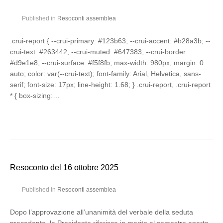
Published in
Resoconti assemblea
.crui-report { --crui-primary: #123b63; --crui-accent: #b28a3b; --
crui-text: #263442; --crui-muted: #647383; --crui-border:
#d9e1e8; --crui-surface: #f5f8fb; max-width: 980px; margin: 0
auto; color: var(--crui-text); font-family: Arial, Helvetica, sans-
serif; font-size: 17px; line-height: 1.68; } .crui-report, .crui-report
* { box-sizing:…
Resoconto del 16 ottobre 2025
Published in
Resoconti assemblea
Dopo l’approvazione all’unanimità del verbale della seduta