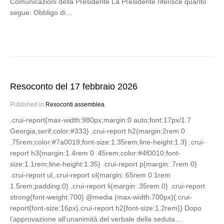
Comunicazioni della Presidente La Presidente riferisce quanto
segue: Obbligo di…
Resoconto del 17 febbraio 2026
Published in
Resoconti assemblea
.crui-report{max-width:980px;margin:0 auto;font:17px/1.7
Georgia,serif;color:#333} .crui-report h2{margin:2rem 0
.75rem;color:#7a0019;font-size:1.35rem;line-height:1.3} .crui-
report h3{margin:1.4rem 0 .45rem;color:#4f0010;font-
size:1.1rem;line-height:1.35} .crui-report p{margin:.7rem 0}
.crui-report ul,.crui-report ol{margin:.65rem 0 1rem
1.5rem;padding:0} .crui-report li{margin:.35rem 0} .crui-report
strong{font-weight:700} @media (max-width:700px){.crui-
report{font-size:16px}.crui-report h2{font-size:1.2rem}} Dopo
l’approvazione all’unanimità del verbale della seduta…