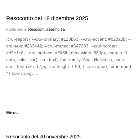
Resoconto del 18 dicembre 2025
Published in
Resoconti assemblea
.crui-report { --crui-primary: #123b63; --crui-accent: #b28a3b; --
crui-text: #263442; --crui-muted: #647383; --crui-border:
#d9e1e8; --crui-surface: #f5f8fb; max-width: 980px; margin: 0
auto; color: var(--crui-text); font-family: Arial, Helvetica, sans-
serif; font-size: 17px; line-height: 1.68; } .crui-report, .crui-report
* { box-sizing:…
More...
Resoconto del 20 novembre 2025