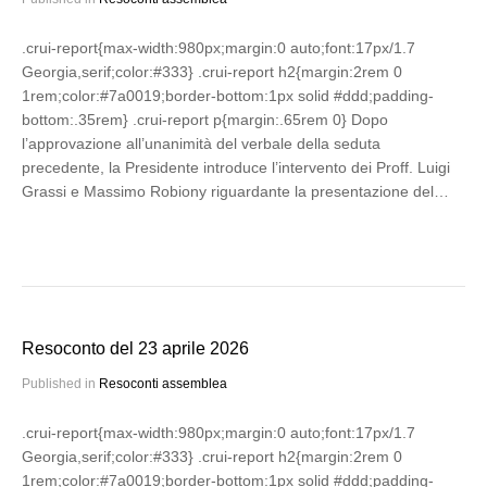
.crui-report{max-width:980px;margin:0 auto;font:17px/1.7
Georgia,serif;color:#333} .crui-report h2{margin:2rem 0
1rem;color:#7a0019;border-bottom:1px solid #ddd;padding-
bottom:.35rem} .crui-report p{margin:.65rem 0} Dopo
l’approvazione all’unanimità del verbale della seduta
precedente, la Presidente introduce l’intervento dei Proff. Luigi
Grassi e Massimo Robiony riguardante la presentazione del…
Resoconto del 23 aprile 2026
Published in
Resoconti assemblea
.crui-report{max-width:980px;margin:0 auto;font:17px/1.7
Georgia,serif;color:#333} .crui-report h2{margin:2rem 0
1rem;color:#7a0019;border-bottom:1px solid #ddd;padding-