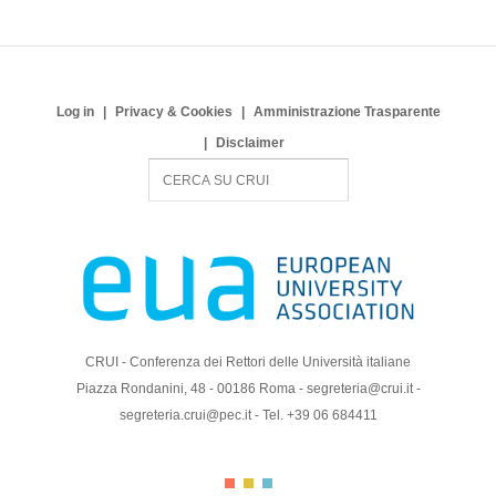
Log in
Privacy & Cookies
Amministrazione Trasparente
Disclaimer
S
e
a
r
c
h
CRUI - Conferenza dei Rettori delle Università italiane
Piazza Rondanini, 48 - 00186 Roma - segreteria@crui.it -
segreteria.crui@pec.it - Tel. +39 06 684411