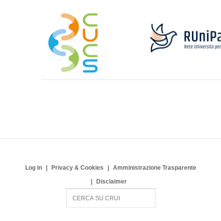
Log in
Privacy & Cookies
Amministrazione Trasparente
Disclaimer
S
e
a