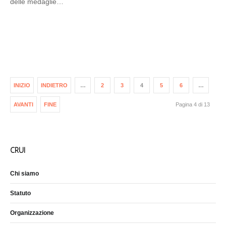
delle medaglie…
INIZIO
INDIETRO
…
2
3
4
5
6
…
AVANTI
FINE
Pagina 4 di 13
CRUI
Chi siamo
Statuto
Organizzazione