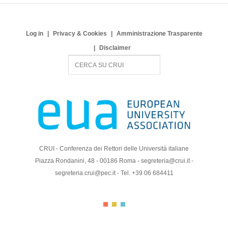
Log in
Privacy & Cookies
Amministrazione Trasparente
Disclaimer
S
e
a
r
c
h
CRUI - Conferenza dei Rettori delle Università italiane
Piazza Rondanini, 48 - 00186 Roma - segreteria@crui.it -
segreteria.crui@pec.it - Tel. +39 06 684411