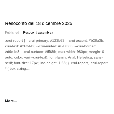
Resoconto del 18 dicembre 2025
Published in
Resoconti assemblea
.crui-report { --crui-primary: #123b63; --crui-accent: #b28a3b; --
crui-text: #263442; --crui-muted: #647383; --crui-border:
#d9e1e8; --crui-surface: #f5f8fb; max-width: 980px; margin: 0
auto; color: var(--crui-text); font-family: Arial, Helvetica, sans-
serif; font-size: 17px; line-height: 1.68; } .crui-report, .crui-report
* { box-sizing:…
More...