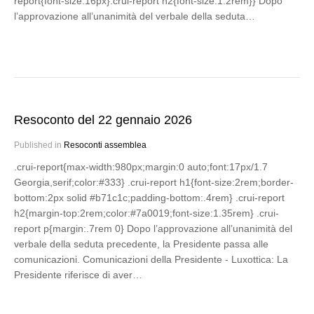
report{font-size:16px}.crui-report h2{font-size:1.2rem}} Dopo
l’approvazione all’unanimità del verbale della seduta…
Resoconto del 22 gennaio 2026
Published in
Resoconti assemblea
.crui-report{max-width:980px;margin:0 auto;font:17px/1.7
Georgia,serif;color:#333} .crui-report h1{font-size:2rem;border-
bottom:2px solid #b71c1c;padding-bottom:.4rem} .crui-report
h2{margin-top:2rem;color:#7a0019;font-size:1.35rem} .crui-
report p{margin:.7rem 0} Dopo l’approvazione all’unanimità del
verbale della seduta precedente, la Presidente passa alle
comunicazioni. Comunicazioni della Presidente - Luxottica: La
Presidente riferisce di aver…