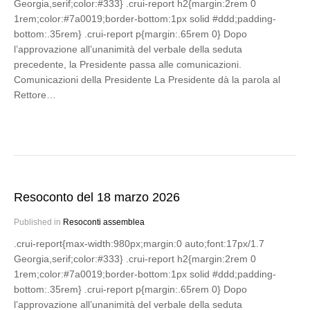
Georgia,serif;color:#333} .crui-report h2{margin:2rem 0
1rem;color:#7a0019;border-bottom:1px solid #ddd;padding-
bottom:.35rem} .crui-report p{margin:.65rem 0} Dopo
l’approvazione all’unanimità del verbale della seduta
precedente, la Presidente passa alle comunicazioni.
Comunicazioni della Presidente La Presidente dà la parola al
Rettore…
Resoconto del 18 marzo 2026
Published in
Resoconti assemblea
.crui-report{max-width:980px;margin:0 auto;font:17px/1.7
Georgia,serif;color:#333} .crui-report h2{margin:2rem 0
1rem;color:#7a0019;border-bottom:1px solid #ddd;padding-
bottom:.35rem} .crui-report p{margin:.65rem 0} Dopo
l’approvazione all’unanimità del verbale della seduta