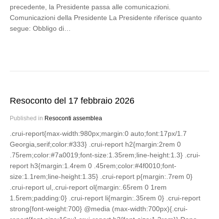
precedente, la Presidente passa alle comunicazioni.
Comunicazioni della Presidente La Presidente riferisce quanto
segue: Obbligo di…
Resoconto del 17 febbraio 2026
Published in
Resoconti assemblea
.crui-report{max-width:980px;margin:0 auto;font:17px/1.7
Georgia,serif;color:#333} .crui-report h2{margin:2rem 0
.75rem;color:#7a0019;font-size:1.35rem;line-height:1.3} .crui-
report h3{margin:1.4rem 0 .45rem;color:#4f0010;font-
size:1.1rem;line-height:1.35} .crui-report p{margin:.7rem 0}
.crui-report ul,.crui-report ol{margin:.65rem 0 1rem
1.5rem;padding:0} .crui-report li{margin:.35rem 0} .crui-report
strong{font-weight:700} @media (max-width:700px){.crui-