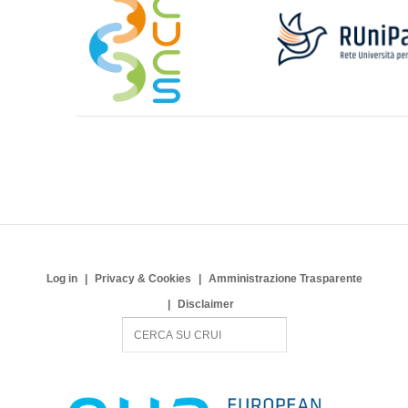
Log in
Privacy & Cookies
Amministrazione Trasparente
Disclaimer
S
e
a
r
c