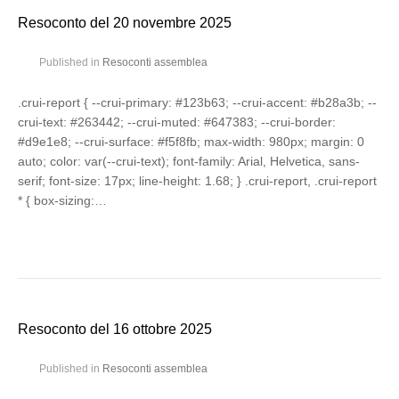
Resoconto del 20 novembre 2025
Published in
Resoconti assemblea
.crui-report { --crui-primary: #123b63; --crui-accent: #b28a3b; --
crui-text: #263442; --crui-muted: #647383; --crui-border:
#d9e1e8; --crui-surface: #f5f8fb; max-width: 980px; margin: 0
auto; color: var(--crui-text); font-family: Arial, Helvetica, sans-
serif; font-size: 17px; line-height: 1.68; } .crui-report, .crui-report
* { box-sizing:…
Resoconto del 16 ottobre 2025
Published in
Resoconti assemblea