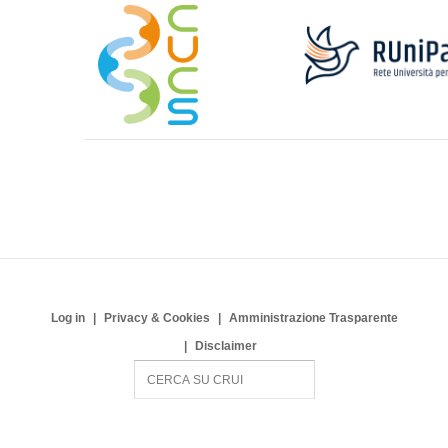
Log in
Privacy & Cookies
Amministrazione Trasparente
Disclaimer
S
e
a
r