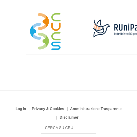
Log in
Privacy & Cookies
Amministrazione Trasparente
Disclaimer
S
e
a