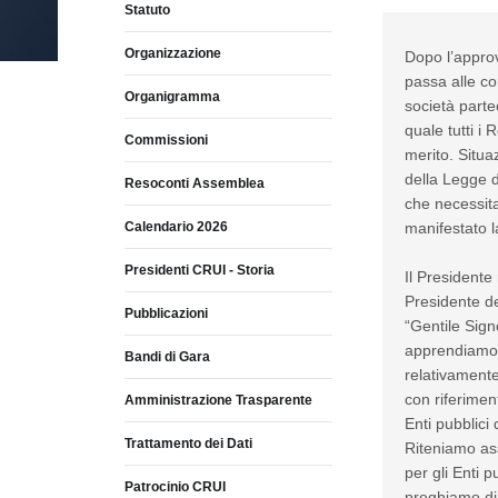
Statuto
Organizzazione
Dopo l’approv
passa alle c
Organigramma
società partec
quale tutti i 
Commissioni
merito. Situa
della Legge d
Resoconti Assemblea
che necessita
Calendario 2026
manifestato la
Presidenti CRUI - Storia
Il Presidente 
Presidente de
Pubblicazioni
“Gentile Sign
apprendiamo c
Bandi di Gara
relativamente
con riferimen
Amministrazione Trasparente
Enti pubblici 
Trattamento dei Dati
Riteniamo as
per gli Enti 
Patrocinio CRUI
preghiamo di i