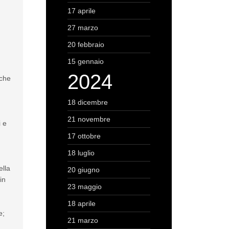
17 aprile
27 marzo
20 febbraio
15 gennaio
2024
nche
18 dicembre
21 novembre
i e
17 ottobre
18 luglio
ella
20 giugno
in
23 maggio
18 aprile
e;
21 marzo