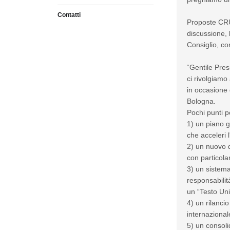
Contatti
Proposte CRUI
discussione, 
Consiglio, co
“Gentile Pres
ci rivolgiamo 
in occasione 
Bologna.
Pochi punti 
1) un piano g
che acceleri l
2) un nuovo d
con particola
3) un sistema
responsabilità
un “Testo Uni
4) un rilanci
internazionale
5) un consoli