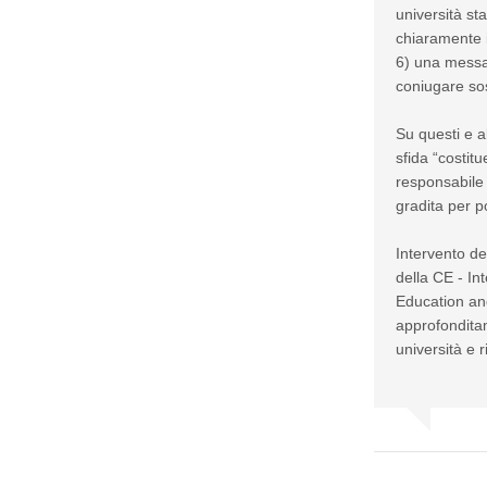
università sta
chiaramente i
6) una messa
coniugare sos
Su questi e a
sfida “costitu
responsabile 
gradita per po
Intervento de
della CE - In
Education and
approfonditam
università e r