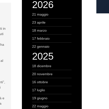
2026
21 maggio
23 aprile
i in
18 marzo
uti
17 febbraio
 ha
22 gennaio
2025
 al
18 dicembre
20 novembre
ti”,
16 ottobre
i
17 luglio
à e
19 giugno
a
22 maggio