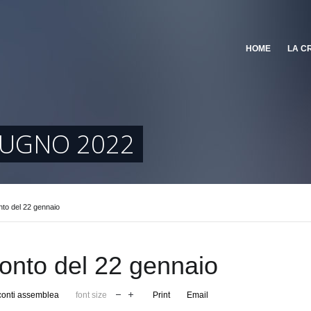
HOME
LA C
IUGNO 2022
to del 22 gennaio
onto del 22 gennaio
onti assemblea
font size
Print
Email