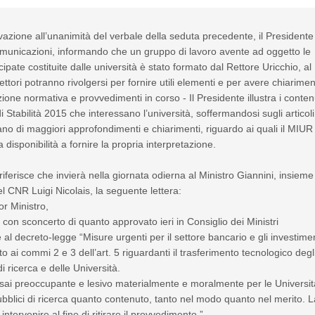
azione all’unanimità del verbale della seduta precedente, il Presidente
omunicazioni, informando che un gruppo di lavoro avente ad oggetto le
ipate costituite dalle università è stato formato dal Rettore Uricchio, al
Rettori potranno rivolgersi per fornire utili elementi e per avere chiariment
zione normativa e provvedimenti in corso - Il Presidente illustra i conten
i Stabilità 2015 che interessano l’università, soffermandosi sugli articoli
no di maggiori approfondimenti e chiarimenti, riguardo ai quali il MIUR
 disponibilità a fornire la propria interpretazione.
riferisce che invierà nella giornata odierna al Ministro Giannini, insieme
l CNR Luigi Nicolais, la seguente lettera:
or Ministro,
on sconcerto di quanto approvato ieri in Consiglio dei Ministri
 al decreto-legge “Misure urgenti per il settore bancario e gli investimen
to ai commi 2 e 3 dell’art. 5 riguardanti il trasferimento tecnologico degl
di ricerca e delle Università.
sai preoccupante e lesivo materialmente e moralmente per le Universit
pubblici di ricerca quanto contenuto, tanto nel modo quanto nel merito. L
ntervenire al fine di ritirare il provvedimento.”