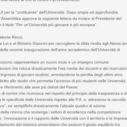
 per la “costituente” dell’Università- Dopo ampia ed approfondita
l’Assemblea approva la seguente lettera da inviare al Presidente del
n il titolo “Per un'Università più giovane e più europea” :
idente Renzi,
a Lei e al Ministro Giannini per raccogliere la sfida rivolta agli Atenei a
della recente inaugurazione dell'anno accademico dell’Università di
possono rappresentare un nuovo inizio e un impegno comune:
iovani che riduca drasticamente l'età media dei docenti e dei ricercator
'ingresso di giovani studiosi, arrestandone la perdita degli ultimi anni;
iritto allo studio che permetta l’accesso di più studenti nelle Università,
re riferimento alle aree più deboli del Paese;
 di norme che riconosca nel rispetto del principio della trasparenza e d
 le specificità delle Università rispetto alle P.A. e, attraverso la raccolta 
co”, ne semplifichi drasticamente l’attuale quadro di azione;
o della ricerca che sostenga i settori di eccellenza nella competizione
, l’innovazione e il rapporto delle Università con il territorio e le Impres
damento del sistema universitario che assicuri il giusto equilibrio tra