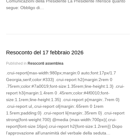
Comunicazioni della Presidente La Presidente riferisce quanto
segue: Obbligo di…
Resoconto del 17 febbraio 2026
Published in
Resoconti assemblea
.crui-report{max-width:980px;margin:0 auto;font:17px/1.7
Georgia,serif;color:#333} .crui-report h2{margin:2rem 0
.75rem;color:#7a0019;font-size:1.35rem;line-height:1.3} .crui-
report h3{margin:1.4rem 0 .45rem;color:#4f0010;font-
size:1.1rem;line-height:1.35} .crui-report p{margin:.7rem 0}
.crui-report ul,.crui-report ol{margin:.65rem 0 1rem
1.5rem;padding:0} .crui-report li{margin:.35rem 0} .crui-report
strong{font-weight:700} @media (max-width:700px){.crui-
report{font-size:16px}.crui-report h2{font-size:1.2rem}} Dopo
l’approvazione all’unanimità del verbale della seduta…