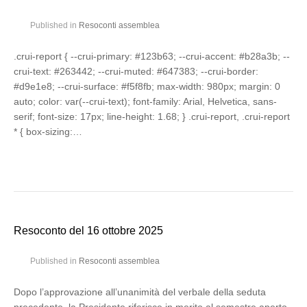
Published in
Resoconti assemblea
.crui-report { --crui-primary: #123b63; --crui-accent: #b28a3b; --
crui-text: #263442; --crui-muted: #647383; --crui-border:
#d9e1e8; --crui-surface: #f5f8fb; max-width: 980px; margin: 0
auto; color: var(--crui-text); font-family: Arial, Helvetica, sans-
serif; font-size: 17px; line-height: 1.68; } .crui-report, .crui-report
* { box-sizing:…
Resoconto del 16 ottobre 2025
Published in
Resoconti assemblea
Dopo l’approvazione all’unanimità del verbale della seduta