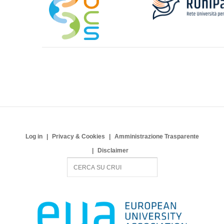
Log in
Privacy & Cookies
Amministrazione Trasparente
Disclaimer
S
e
a
r
c
h