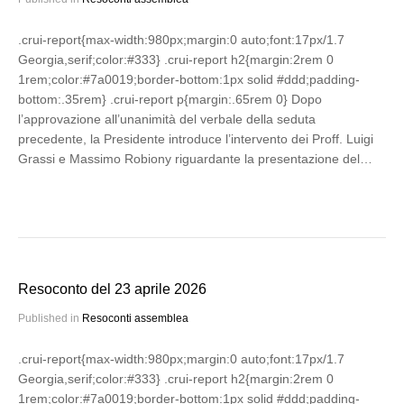
.crui-report{max-width:980px;margin:0 auto;font:17px/1.7
Georgia,serif;color:#333} .crui-report h2{margin:2rem 0
1rem;color:#7a0019;border-bottom:1px solid #ddd;padding-
bottom:.35rem} .crui-report p{margin:.65rem 0} Dopo
l’approvazione all’unanimità del verbale della seduta
precedente, la Presidente introduce l’intervento dei Proff. Luigi
Grassi e Massimo Robiony riguardante la presentazione del…
Resoconto del 23 aprile 2026
Published in
Resoconti assemblea
.crui-report{max-width:980px;margin:0 auto;font:17px/1.7
Georgia,serif;color:#333} .crui-report h2{margin:2rem 0
1rem;color:#7a0019;border-bottom:1px solid #ddd;padding-