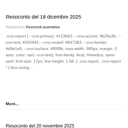
Resoconto del 18 dicembre 2025
Published in
Resoconti assemblea
.crui-report { --crui-primary: #123b63; --crui-accent: #b28a3b; --
crui-text: #263442; --crui-muted: #647383; --crui-border:
#d9e1e8; --crui-surface: #f5f8fb; max-width: 980px; margin: 0
auto; color: var(--crui-text); font-family: Arial, Helvetica, sans-
serif; font-size: 17px; line-height: 1.68; } .crui-report, .crui-report
* { box-sizing:…
More...
Resoconto del 20 novembre 2025