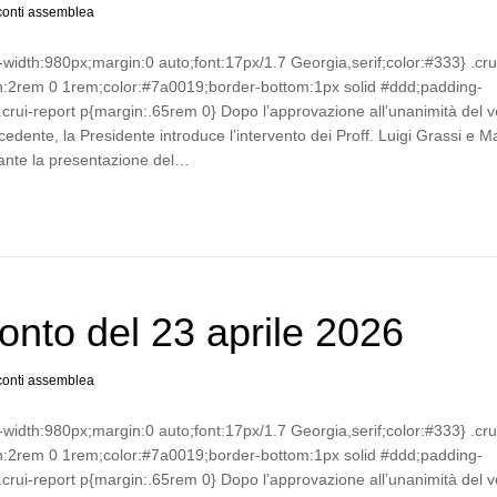
onti assemblea
-width:980px;margin:0 auto;font:17px/1.7 Georgia,serif;color:#333} .cru
n:2rem 0 1rem;color:#7a0019;border-bottom:1px solid #ddd;padding-
crui-report p{margin:.65rem 0} Dopo l’approvazione all’unanimità del v
cedente, la Presidente introduce l’intervento dei Proff. Luigi Grassi e 
ante la presentazione del…
nto del 23 aprile 2026
onti assemblea
-width:980px;margin:0 auto;font:17px/1.7 Georgia,serif;color:#333} .cru
n:2rem 0 1rem;color:#7a0019;border-bottom:1px solid #ddd;padding-
crui-report p{margin:.65rem 0} Dopo l’approvazione all’unanimità del v