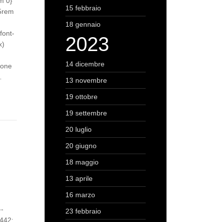
m 0}
15 febbraio
65rem
18 gennaio
font-
2023
x)
14 dicembre
ione
…
13 novembre
19 ottobre
19 settembre
20 luglio
20 giugno
18 maggio
13 aprile
16 marzo
--
23 febbraio
3442;