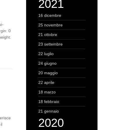
2021
16 dicembre
i-
25 novembre
gin: 0
21 ottobre
height:
23 settembre
22 luglio
24 giugno
20 maggio
22 aprile
18 marzo
18 febbraio
21 gennaio
erisce
2020
il