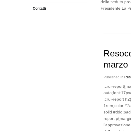
della seduta pre
Presidente La P
Contatti
Resoco
marzo
Published in
Res
.crui-report{m
auto;font:17px
.crui-report h
1rem;color:#7
solid #ddd;pad
report p{marg
l’approvazione 