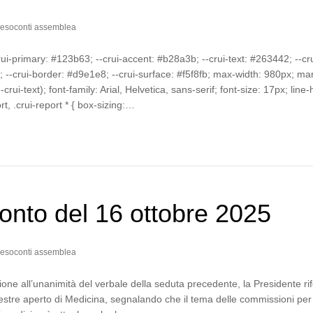
esoconti assemblea
crui-primary: #123b63; --crui-accent: #b28a3b; --crui-text: #263442; --cru
--crui-border: #d9e1e8; --crui-surface: #f5f8fb; max-width: 980px; mar
-crui-text); font-family: Arial, Helvetica, sans-serif; font-size: 17px; line-
ort, .crui-report * { box-sizing:…
nto del 16 ottobre 2025
esoconti assemblea
one all’unanimità del verbale della seduta precedente, la Presidente rif
estre aperto di Medicina, segnalando che il tema delle commissioni per 