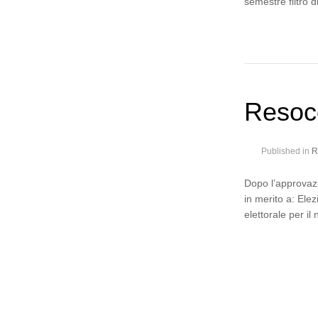
semestre filtro 
Resoco
Published in
R
Dopo l’approvazi
in merito a: Ele
elettorale per il