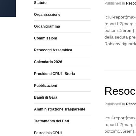
Statuto
Published in
Resoc
Organizzazione
.crui-report{max
report h2{margi
Organigramma
bottom:.35rem} .
della seduta pre
Commissioni
Robiony riguard
Resoconti Assemblea
Calendario 2026
Presidenti CRUI - Storia
Pubblicazioni
Resoco
Bandi di Gara
Published in
Resoc
Amministrazione Trasparente
.crui-report{max
Trattamento dei Dati
report h2{margi
bottom:.35rem} .
Patrocinio CRUI