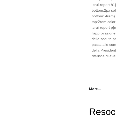
.crui-report h1
bottom:2px so
bottom:.4rem} 
top:2rem;color
.crui-report p
l’approvazione 
della seduta p
passa alle com
della President
riferisce di av
More...
Resoc