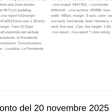
{font-size:2rem;border-
--crui-muted: #647383; --crui-border:
lid #b71c1c;padding-
#d9e1e8; --crui-surface: #f5f8fb; max-
.crui-report h2{margin-
width: 980px; margin: 0 auto; color: var
:#7a0019;font-size:1.35rem}
crui-text); font-family: Arial, Helvetica,
{margin:.7rem 0} Dopo
serif; font-size: 17px; line-height: 1.68;
all’unanimità del verbale
.crui-report, .crui-report * { box-sizing
recedente, la Presidente
unicazioni. Comunicazioni
e - Luxottica: La Presidente
er…
onto del 20 novembre 2025