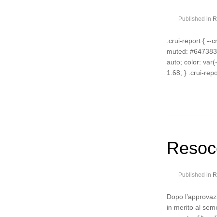
Published in
R
.crui-report { --
muted: #647383; 
auto; color: var(-
1.68; } .crui-rep
Resoco
Published in
R
Dopo l’approvazi
in merito al sem