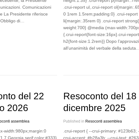
recedente, la Presidente
height:1.35} .crui-report p{margin:.7re
unicazioni. Comunicazioni
.crui-report ul,.crui-report ol{margin:.
e La Presidente riferisce
0 1rem 1.5rem;padding:0} .crui-report
 Obbligo di…
li{margin:.35rem 0} .crui-report strong{
weight:700} @media (max-width:700p
{.crui-report{font-size:16px}.crui-report
h2{font-size:1.2rem}} Dopo l’approvaz
all’unanimità del verbale della seduta
nto del 22
Resoconto del 18
o 2026
dicembre 2025
oconti assemblea
Published in
Resoconti assemblea
ax-width:980px;margin:0
.crui-report { --crui-primary: #123b63; 
/1.7 Georgia,serif;color:#333}
crui-accent: #b28a3b; --crui-text: #26