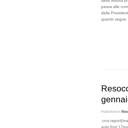
della seduta p
passa alle com
della President
quanto segue:
Resoco
gennai
Published in
Res
.crui-report{m
auto;font:17px