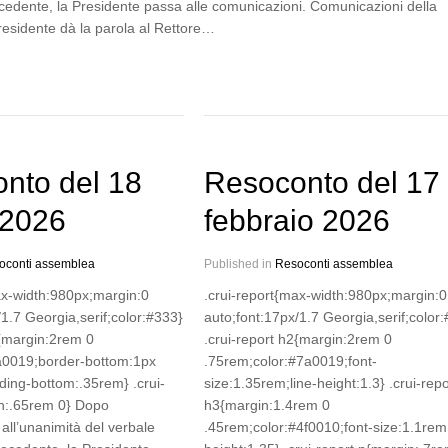
cedente, la Presidente passa alle comunicazioni. Comunicazioni della
residente dà la parola al Rettore…
nto del 18
Resoconto del 17
 2026
febbraio 2026
oconti assemblea
Published in
Resoconti assemblea
ax-width:980px;margin:0
.crui-report{max-width:980px;margin:0
/1.7 Georgia,serif;color:#333}
auto;font:17px/1.7 Georgia,serif;color
2{margin:2rem 0
.crui-report h2{margin:2rem 0
a0019;border-bottom:1px
.75rem;color:#7a0019;font-
ding-bottom:.35rem} .crui-
size:1.35rem;line-height:1.3} .crui-repo
in:.65rem 0} Dopo
h3{margin:1.4rem 0
all’unanimità del verbale
.45rem;color:#4f0010;font-size:1.1rem;