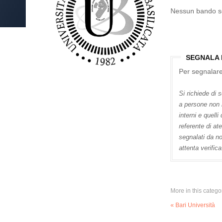
Nessun bando s
SEGNALA 
Per segnalare 
Si richiede di 
a persone non i
interni e quell
referente di at
segnalati da no
attenta verifica
More in this catego
« Bari Università