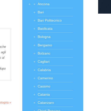
Ancona
Bari
Bari Politecnico
Basilicata
Bologna
Bergamo
anche
 agli
Bolzano
o al
Cagliari
 dopo
Calabria
Camerino
Cassino
Catania
Catanzaro
ologna »
Chieti Pescara