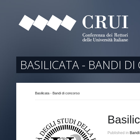
tori
ociati
r Regione
BASILICATA - BANDI D
Basilicata - Bandi di concorso
arente
Basili
Published in
Bandi 