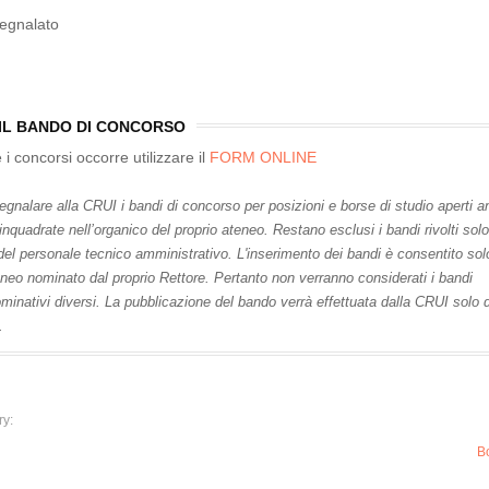
egnalato
IL BANDO DI CONCORSO
i concorsi occorre utilizzare il
FORM ONLINE
segnalare alla CRUI i bandi di concorso per posizioni e borse di studio aperti 
nquadrate nell’organico del proprio ateneo. Restano esclusi i bandi rivolti solo
i del personale tecnico amministrativo. L'inserimento dei bandi è consentito sol
eneo nominato dal proprio Rettore. Pertanto non verranno considerati i bandi
minativi diversi. La pubblicazione del bando verrà effettuata dalla CRUI solo
.
ry:
B