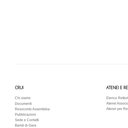
CRUI
ATENEI E R
Chi siamo
Elenco Rettor
Atenei Associa
Documenti
Atenei per R
Resoconto Assemblea
Pubblicazioni
Sede e Contatti
Bandi di Gara