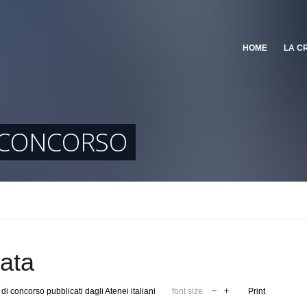
HOME
LA C
I CONCORSO
cata
di concorso pubblicati dagli Atenei italiani
font size
Print