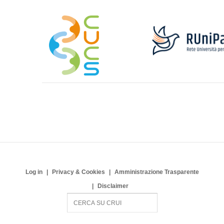
Log in
Privacy & Cookies
Amministrazione Trasparente
Disclaimer
S
e
a