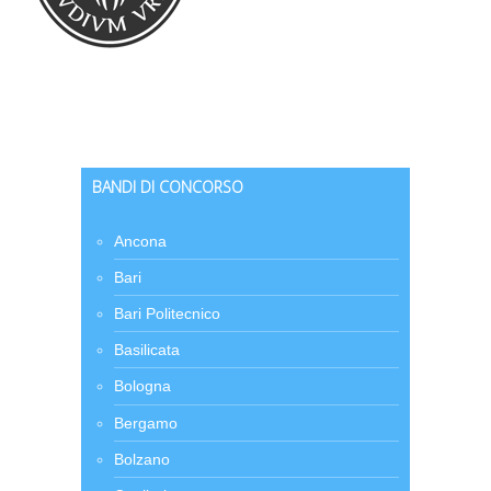
BANDI DI CONCORSO
Ancona
Bari
Bari Politecnico
Basilicata
Bologna
Bergamo
Bolzano