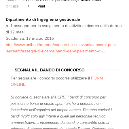
Published in
Bandi di concorso pubblicati dagli Atenei italiani
font size
Print
Dipartimento di Ingegneria gestionale
n. 1 assegno per lo svolgimento di attività di ricerca della durata
di 12 mesi
Scadenza: 17 marzo 2016
http://www.unibg.it/ateneo/concorsi-e-selezioni/concorsi-post-
lauream/assegni-di-ricerca/bandi-del-dipartimento-di-1
SEGNALA IL BANDO DI CONCORSO
Per segnalare i concorsi occorre utilizzare il
FORM
ONLINE
Si richiede di segnalare alla CRUI i bandi di concorso per
posizioni e borse di studio aperti anche a persone non
inquadrate nell’organico del proprio ateneo. Restano esclusi i
bandi rivolti solo agli interni e quelli del personale tecnico
amministrativo. L'inserimento dei bandi è consentito solo al
referente di ateneo nominato dal proprio Rettore. Pertanto non