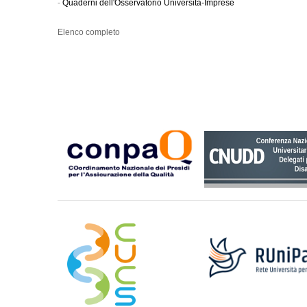
-
Quaderni dell'Osservatorio Università-Imprese
Elenco completo