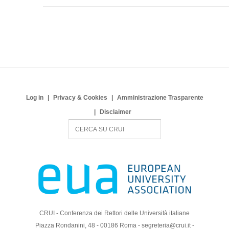
Log in
Privacy & Cookies
Amministrazione Trasparente
Disclaimer
S
e
a
r
c
h
CRUI - Conferenza dei Rettori delle Università italiane
Piazza Rondanini, 48 - 00186 Roma - segreteria@crui.it -