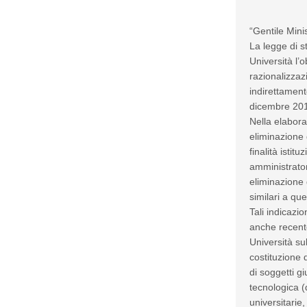
“Gentile Mini
La legge di s
Università l’
razionalizzaz
indirettament
dicembre 20
Nella elaboraz
eliminazione 
finalità istit
amministrator
eliminazione 
similari a que
Tali indicazi
anche recente
Università sul
costituzione 
di soggetti g
tecnologica (d
universitarie,