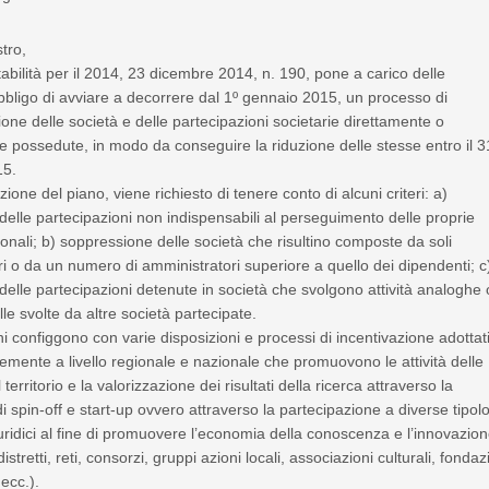
stro,
tabilità per il 2014, 23 dicembre 2014, n. 190, pone a carico delle
obbligo di avviare a decorrere dal 1º gennaio 2015, un processo di
ione delle società e delle partecipazioni societarie direttamente o
e possedute, in modo da conseguire la riduzione delle stesse entro il 3
15.
ione del piano, viene richiesto di tenere conto di alcuni criteri: a)
delle partecipazioni non indispensabili al perseguimento delle proprie
uzionali; b) soppressione delle società che risultino composte da soli
i o da un numero di amministratori superiore a quello dei dipendenti; c
delle partecipazioni detenute in società che svolgono attività analoghe 
lle svolte da altre società partecipate.
oni configgono con varie disposizioni e processi di incentivazione adottat
mente a livello regionale e nazionale che promuovono le attività delle
 territorio e la valorizzazione dei risultati della ricerca attraverso la
di spin-off e start-up ovvero attraverso la partecipazione a diverse tipol
iuridici al fine di promuovere l’economia della conoscenza e l’innovazio
istretti, reti, consorzi, gruppi azioni locali, associazioni culturali, fondaz
 ecc.).