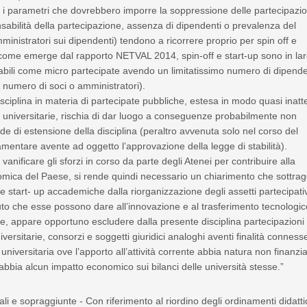
io i parametri che dovrebbero imporre la soppressione delle partecipazio
sabilità della partecipazione, assenza di dipendenti o prevalenza del
inistratori sui dipendenti) tendono a ricorrere proprio per spin off e
(come emerge dal rapporto NETVAL 2014, spin-off e start-up sono in la
cabili come micro partecipate avendo un limitatissimo numero di dipende
l numero di soci o amministratori).
isciplina in materia di partecipate pubbliche, estesa in modo quasi inatt
oni universitarie, rischia di dar luogo a conseguenze probabilmente non
ede di estensione della disciplina (peraltro avvenuta solo nel corso del
lamentare avente ad oggetto l’approvazione della legge di stabilità).
 vanificare gli sforzi in corso da parte degli Atenei per contribuire alla
omica del Paese, si rende quindi necessario un chiarimento che sottra
 le start- up accademiche dalla riorganizzazione degli assetti partecipati
buto che esse possono dare all’innovazione e al trasferimento tecnologic
, appare opportuno escludere dalla presente disciplina partecipazioni 
iversitarie, consorzi e soggetti giuridici analoghi aventi finalità conness
universitaria ove l’apporto all’attività corrente abbia natura non finanzia
abbia alcun impatto economico sui bilanci delle università stesse.”
ali e sopraggiunte - Con riferimento al riordino degli ordinamenti didatti