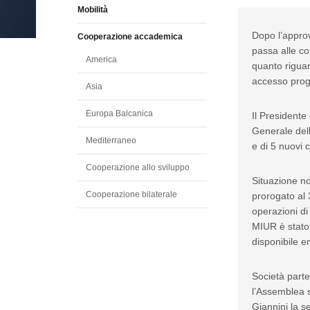
Mobilità
Dopo l’approv
Cooperazione accademica
passa alle co
America
quanto riguar
accesso prog
Asia
Europa Balcanica
Il Presidente
Generale dell
Mediterraneo
e di 5 nuovi
Cooperazione allo sviluppo
Situazione no
Cooperazione bilaterale
prorogato al 3
operazioni di
MIUR è stato
disponibile e
Società partec
l’Assemblea s
Giannini la s