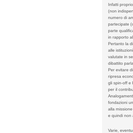
Infatti propr
(non indispen
numero di amm
partecipate 
parte qualifi
in rapporto a
Pertanto la d
alle istituzi
valutate in s
dibattito par
Per evitare di
ripresa econ
gli spin-off e
per il contri
Analogamente
fondazioni un
alla missione 
e quindi non 
Varie, eventu