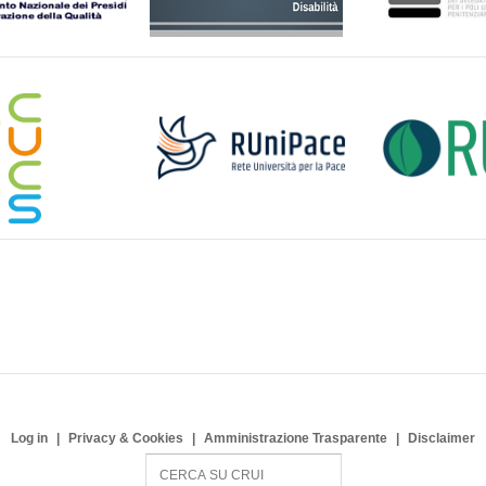
Log in
Privacy & Cookies
Amministrazione Trasparente
Disclaimer
S
e