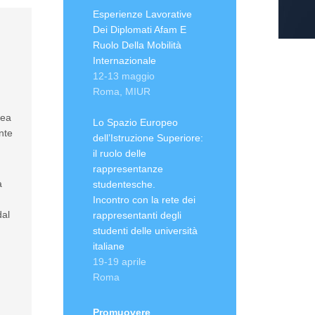
Esperienze Lavorative
Dei Diplomati Afam E
Ruolo Della Mobilità
Internazionale
12-13 maggio
Roma, MIUR
lea
Lo Spazio Europeo
nte
dell’Istruzione Superiore:
il ruolo delle
rappresentanze
a
studentesche.
Incontro con la rete dei
dal
rappresentanti degli
studenti delle università
italiane
19-19 aprile
Roma
Promuovere