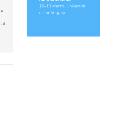
12–13 Marzo, Università
re
di Tor Vergata
 al