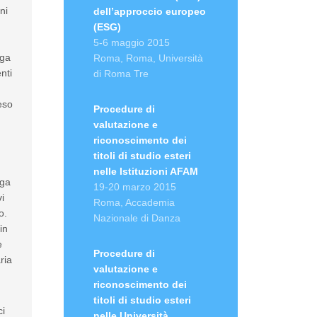
ni
dell’approccio europeo
(ESG)
5-6 maggio 2015
rga
Roma, Roma, Università
nti
di Roma Tre
eso
Procedure di
valutazione e
riconoscimento dei
titoli di studio esteri
nelle Istituzioni AFAM
gga
19-20 marzo 2015
vi
Roma, Accademia
o.
Nazionale di Danza
in
e
Procedure di
ria
valutazione e
riconoscimento dei
titoli di studio esteri
ci
nelle Università