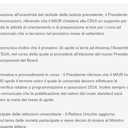
azione all’unanimità del verbale della seduta precedente, il Presidente
municazioni, riferendo che il MIUR chiederà alla CRUI un supporto per
da le attività di orientamento e di preparazione ai test per i corsi ad
rammato che si terranno nel prossimo mese di settembre.
 comunica inoltre che il prossimo 16 aprile si terrà ad Anversa l’Assemb
’EUA, nel corso della quale si procederà all’elezione del nuovo Preside
 componenti del Board.
rmativa e provvedimenti in corso - Il Presidente riferisce che il MIUR h
0 aprile il termine entro il quale le università devono effettuare le
 verifica relative a programmazione e assunzioni 2014. Inoltre sempre 
 comunicato che la pubblicazione del valore del costo standard sarà
ntro la metà del mese di aprile.
ipate delle istituzioni universitarie - Il Rettore Uricchio aggiorna
ul tema delle società partecipate e viene deciso di inviare al Ministro
eguente lettera: