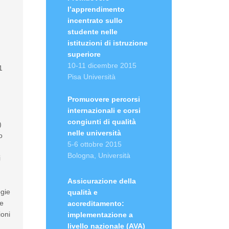
l’apprendimento
incentrato sullo
studente nelle
istituzioni di istruzione
superiore
10-11 dicembre 2015
1
Pisa Università
Promuovere percorsi
internazionali e corsi
congiunti di qualità
)
nelle università
o
5-6 ottobre 2015
Bologna, Università
i
Assicurazione della
ogie
qualità e
ne
accreditamento:
ioni
implementazione a
livello nazionale (AVA)