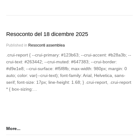
Resoconto del 18 dicembre 2025
Published in
Resoconti assemblea
.crui-report { --crui-primary: #123b63; --crui-accent: #b28a3b; --
crui-text: #263442; --crui-muted: #647383; --crui-border:
#d9e1e8; --crui-surface: #f5f8fb; max-width: 980px; margin: 0
auto; color: var(--crui-text); font-family: Arial, Helvetica, sans-
serif; font-size: 17px; line-height: 1.68; } .crui-report, .crui-report
* { box-sizing:…
More...