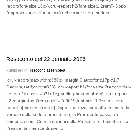
report{font-size:16px}.crui-report h2{font-size:1.2rem}} Dopo
l’approvazione all’unanimità del verbale della seduta…
Resoconto del 22 gennaio 2026
Published in
Resoconti assemblea
.crui-report{max-width:980px;margin:0 auto;font:17px/1.7
Georgia,serif;color:#333} .crui-report h1{font-size:2rem;border-
bottom:2px solid #b71c1c;padding-bottom:.4rem} .crui-report
h2{margin-top:2rem;color:#7a0019;font-size:1.35rem} .crui-
report p{margin:.7rem 0} Dopo l’approvazione all’unanimità del
verbale della seduta precedente, la Presidente passa alle
comunicazioni. Comunicazioni della Presidente - Luxottica: La
Presidente riferisce di aver…