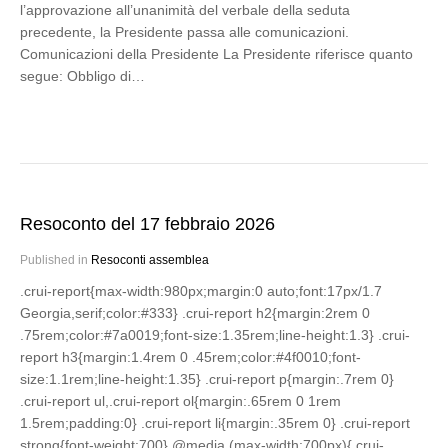
l’approvazione all’unanimità del verbale della seduta
precedente, la Presidente passa alle comunicazioni.
Comunicazioni della Presidente La Presidente riferisce quanto
segue: Obbligo di…
Resoconto del 17 febbraio 2026
Published in
Resoconti assemblea
.crui-report{max-width:980px;margin:0 auto;font:17px/1.7
Georgia,serif;color:#333} .crui-report h2{margin:2rem 0
.75rem;color:#7a0019;font-size:1.35rem;line-height:1.3} .crui-
report h3{margin:1.4rem 0 .45rem;color:#4f0010;font-
size:1.1rem;line-height:1.35} .crui-report p{margin:.7rem 0}
.crui-report ul,.crui-report ol{margin:.65rem 0 1rem
1.5rem;padding:0} .crui-report li{margin:.35rem 0} .crui-report
strong{font-weight:700} @media (max-width:700px){.crui-