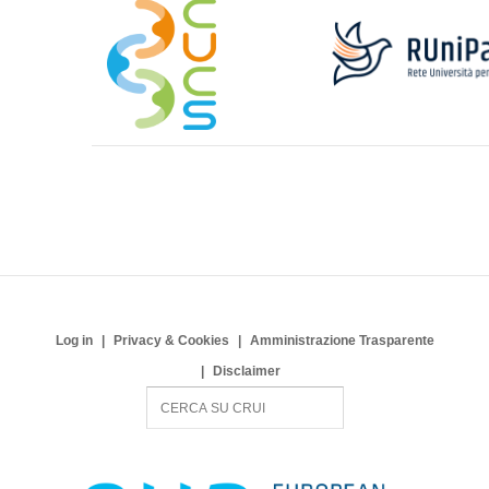
Log in
Privacy & Cookies
Amministrazione Trasparente
Disclaimer
S
e
a
r
c