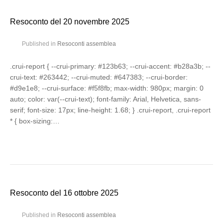
Resoconto del 20 novembre 2025
Published in
Resoconti assemblea
.crui-report { --crui-primary: #123b63; --crui-accent: #b28a3b; --
crui-text: #263442; --crui-muted: #647383; --crui-border:
#d9e1e8; --crui-surface: #f5f8fb; max-width: 980px; margin: 0
auto; color: var(--crui-text); font-family: Arial, Helvetica, sans-
serif; font-size: 17px; line-height: 1.68; } .crui-report, .crui-report
* { box-sizing:…
Resoconto del 16 ottobre 2025
Published in
Resoconti assemblea