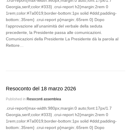
.crui-report{max-width:980px;margin:0 auto;font:17px/1.7
Georgia,serif;color:#333} .crui-report h2{margin:2rem 0
1rem;color:#7a0019;border-bottom:1px solid #ddd;padding-
bottom:.35rem} .crui-report p{margin:.65rem 0} Dopo
l’approvazione all’unanimità del verbale della seduta
precedente, la Presidente passa alle comunicazioni.
Comunicazioni della Presidente La Presidente dà la parola al
Rettore…
Resoconto del 18 marzo 2026
Published in
Resoconti assemblea
.crui-report{max-width:980px;margin:0 auto;font:17px/1.7
Georgia,serif;color:#333} .crui-report h2{margin:2rem 0
1rem;color:#7a0019;border-bottom:1px solid #ddd;padding-
bottom:.35rem} .crui-report p{margin:.65rem 0} Dopo