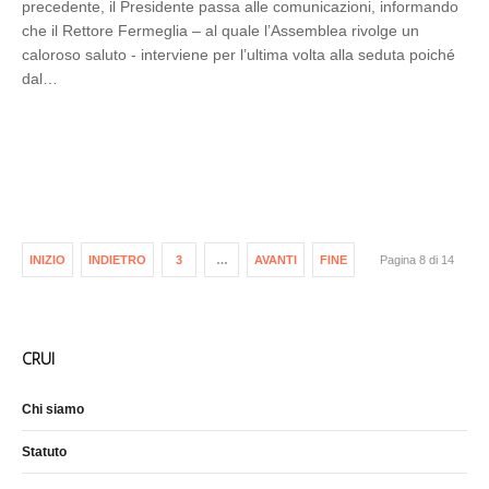
precedente, il Presidente passa alle comunicazioni, informando
che il Rettore Fermeglia – al quale l’Assemblea rivolge un
caloroso saluto - interviene per l’ultima volta alla seduta poiché
dal…
INIZIO
INDIETRO
3
…
AVANTI
FINE
Pagina 8 di 14
CRUI
Chi siamo
Statuto