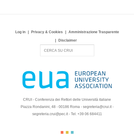
Log in
Privacy & Cookies
Amministrazione Trasparente
Disclaimer
S
e
a
r
c
h
CRUI - Conferenza dei Rettori delle Università italiane
Piazza Rondanini, 48 - 00186 Roma - segreteria@crui.it -
segreteria.crui@pec.it - Tel. +39 06 684411