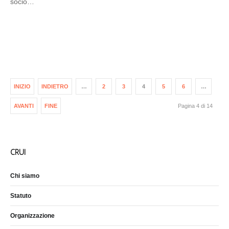
socio…
INIZIO
INDIETRO
…
2
3
4
5
6
…
AVANTI
FINE
Pagina 4 di 14
CRUI
Chi siamo
Statuto
Organizzazione