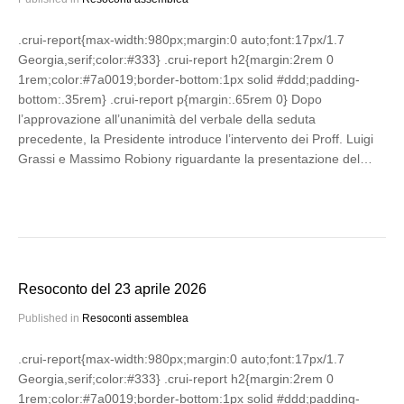
.crui-report{max-width:980px;margin:0 auto;font:17px/1.7
Georgia,serif;color:#333} .crui-report h2{margin:2rem 0
1rem;color:#7a0019;border-bottom:1px solid #ddd;padding-
bottom:.35rem} .crui-report p{margin:.65rem 0} Dopo
l’approvazione all’unanimità del verbale della seduta
precedente, la Presidente introduce l’intervento dei Proff. Luigi
Grassi e Massimo Robiony riguardante la presentazione del…
Resoconto del 23 aprile 2026
Published in
Resoconti assemblea
.crui-report{max-width:980px;margin:0 auto;font:17px/1.7
Georgia,serif;color:#333} .crui-report h2{margin:2rem 0
1rem;color:#7a0019;border-bottom:1px solid #ddd;padding-