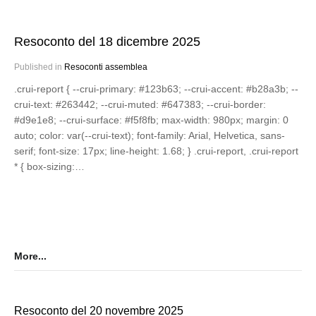
Resoconto del 18 dicembre 2025
Published in
Resoconti assemblea
.crui-report { --crui-primary: #123b63; --crui-accent: #b28a3b; --
crui-text: #263442; --crui-muted: #647383; --crui-border:
#d9e1e8; --crui-surface: #f5f8fb; max-width: 980px; margin: 0
auto; color: var(--crui-text); font-family: Arial, Helvetica, sans-
serif; font-size: 17px; line-height: 1.68; } .crui-report, .crui-report
* { box-sizing:…
More...
Resoconto del 20 novembre 2025