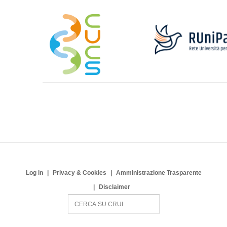
Log in
Privacy & Cookies
Amministrazione Trasparente
Disclaimer
S
e
a