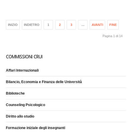
INIZIO
INDIETRO
1
2
3
…
AVANTI
FINE
Pagina 1 di 14
COMMISSIONI CRUI
Affari Internazionali
Bilancio, Economia e Finanza delle Università
Biblioteche
Counseling Psicologico
Diritto allo studio
Formazione iniziale degli insegnanti