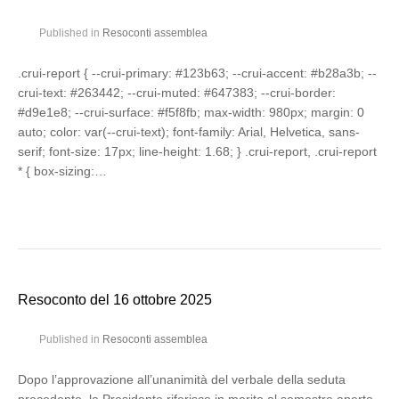
Published in
Resoconti assemblea
.crui-report { --crui-primary: #123b63; --crui-accent: #b28a3b; --
crui-text: #263442; --crui-muted: #647383; --crui-border:
#d9e1e8; --crui-surface: #f5f8fb; max-width: 980px; margin: 0
auto; color: var(--crui-text); font-family: Arial, Helvetica, sans-
serif; font-size: 17px; line-height: 1.68; } .crui-report, .crui-report
* { box-sizing:…
Resoconto del 16 ottobre 2025
Published in
Resoconti assemblea
Dopo l’approvazione all’unanimità del verbale della seduta