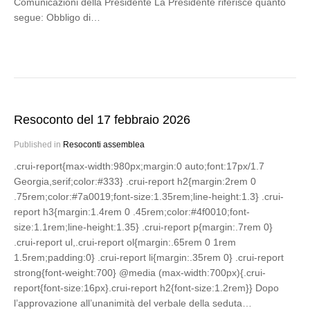
Comunicazioni della Presidente La Presidente riferisce quanto
segue: Obbligo di…
Resoconto del 17 febbraio 2026
Published in
Resoconti assemblea
.crui-report{max-width:980px;margin:0 auto;font:17px/1.7
Georgia,serif;color:#333} .crui-report h2{margin:2rem 0
.75rem;color:#7a0019;font-size:1.35rem;line-height:1.3} .crui-
report h3{margin:1.4rem 0 .45rem;color:#4f0010;font-
size:1.1rem;line-height:1.35} .crui-report p{margin:.7rem 0}
.crui-report ul,.crui-report ol{margin:.65rem 0 1rem
1.5rem;padding:0} .crui-report li{margin:.35rem 0} .crui-report
strong{font-weight:700} @media (max-width:700px){.crui-
report{font-size:16px}.crui-report h2{font-size:1.2rem}} Dopo
l’approvazione all’unanimità del verbale della seduta…