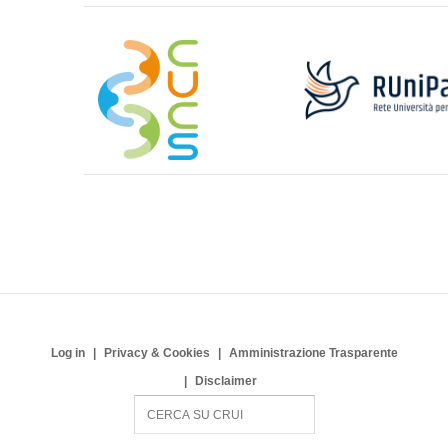
Log in
Privacy & Cookies
Amministrazione Trasparente
Disclaimer
S
e
a