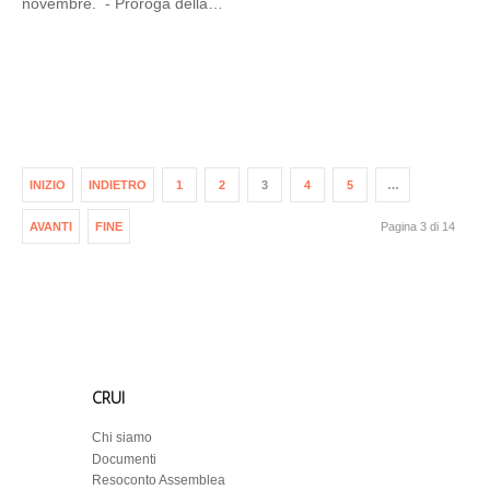
novembre. - Proroga della…
INIZIO
INDIETRO
1
2
3
4
5
…
AVANTI
FINE
Pagina 3 di 14
CRUI
Chi siamo
Documenti
Resoconto Assemblea