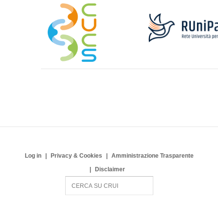
Log in
Privacy & Cookies
Amministrazione Trasparente
Disclaimer
S
e
a
r