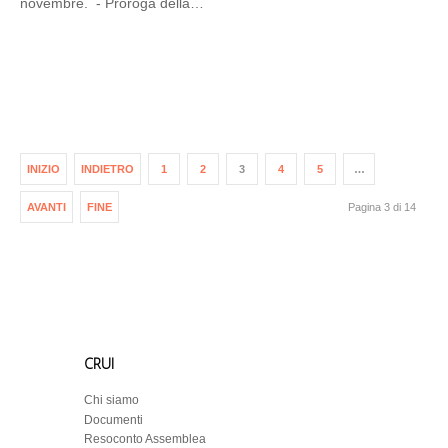
novembre. - Proroga della…
INIZIO
INDIETRO
1
2
3
4
5
…
AVANTI
FINE
Pagina 3 di 14
CRUI
Chi siamo
Documenti
Resoconto Assemblea