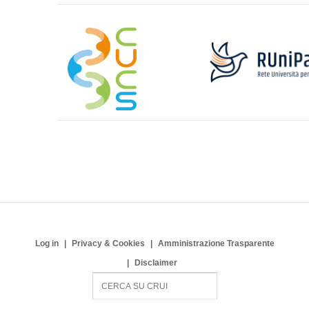
Log in
Privacy & Cookies
Amministrazione Trasparente
Disclaimer
S
e
a