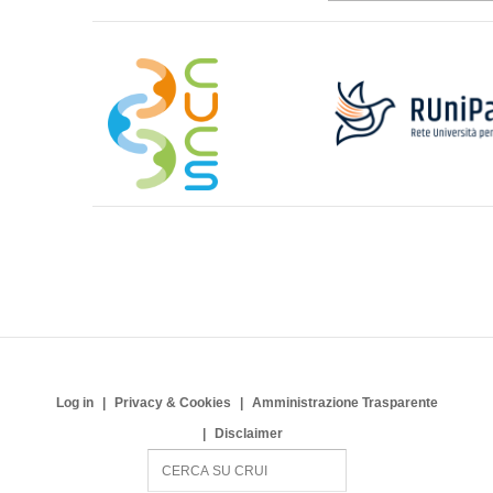
Log in
Privacy & Cookies
Amministrazione Trasparente
Disclaimer
S
e