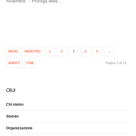
novembre. - Proroga della…
INIZIO
INDIETRO
1
2
3
4
5
…
AVANTI
FINE
Pagina 3 di 14
CRUI
Chi siamo
Statuto
Organizzazione