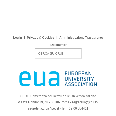
Log in
Privacy & Cookies
Amministrazione Trasparente
Disclaimer
S
e
a
r
c
h
CRUI - Conferenza dei Rettori delle Università italiane
Piazza Rondanini, 48 - 00186 Roma - segreteria@crui.it -
segreteria.crui@pec.it - Tel. +39 06 684411