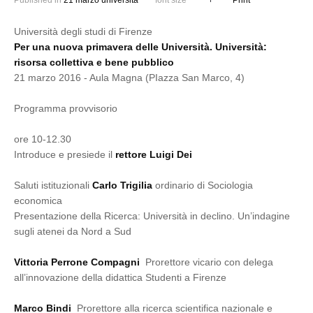
Published in
21 marzo università
font size
Print
Università degli studi di Firenze
Per una nuova primavera delle Università. Università:
risorsa collettiva e bene pubblico
21 marzo 2016 - Aula Magna (PIazza San Marco, 4)
Programma provvisorio
ore 10-12.30
Introduce e presiede il
rettore Luigi Dei
Saluti istituzionali
Carlo Trigilia
ordinario di Sociologia
economica
Presentazione della Ricerca: Università in declino. Un’indagine
sugli atenei da Nord a Sud
Vittoria Perrone Compagni
Prorettore vicario con delega
all’innovazione della didattica Studenti a Firenze
Marco Bindi
Prorettore alla ricerca scientifica nazionale e