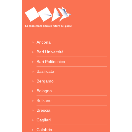
Ancona
Bari Università
Bari Politecnico
Basilicata
Bergamo
Bologna
Bolzano
Brescia
Cagliari
Calabria