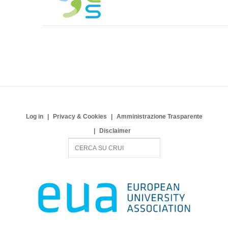
Log in
Privacy & Cookies
Amministrazione Trasparente
Disclaimer
S
e
a
r
c
h