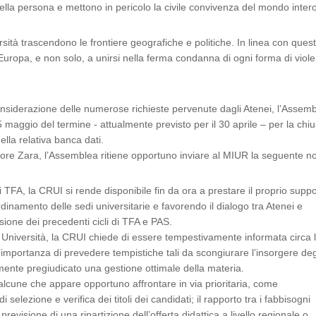
ella persona e mettono in pericolo la civile convivenza del mondo intero
sità trascendono le frontiere geografiche e politiche. In linea con quest
a Europa, e non solo, a unirsi nella ferma condanna di ogni forma di viol
onsiderazione delle numerose richieste pervenute dagli Atenei, l’Assem
maggio del termine - attualmente previsto per il 30 aprile – per la chi
ella relativa banca dati.
ttore Zara, l’Assemblea ritiene opportuno inviare al MIUR la seguente no
di TFA, la CRUI si rende disponibile fin da ora a prestare il proprio supp
ordinamento delle sedi universitarie e favorendo il dialogo tra Atenei e
ione dei precedenti cicli di TFA e PAS.
lle Università, la CRUI chiede di essere tempestivamente informata circa 
l’importanza di prevedere tempistiche tali da scongiurare l’insorgere deg
ente pregiudicato una gestione ottimale della materia.
no alcune che appare opportuno affrontare in via prioritaria, come
 selezione e verifica dei titoli dei candidati; il rapporto tra i fabbisogni
a previsione di una ripartizione dell’offerta didattica a livello regionale o