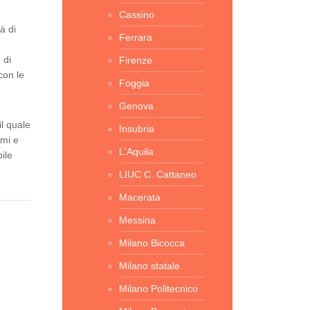
Cassino
à di
Ferrara
 di
Firenze
con le
Foggia
Genova
il quale
Insubria
emi e
L'Aquila
ile
LIUC C. Cattaneo
Macerata
Messina
Milano Bicocca
Milano statale
Milano Politecnico