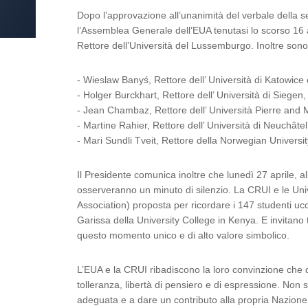
Dopo l’approvazione all’unanimità del verbale della s
l’Assemblea Generale dell’EUA tenutasi lo scorso 16 a
Rettore dell’Università del Lussemburgo. Inoltre sono 
- Wieslaw Banyś, Rettore dell’ Università di Katowice 
- Holger Burckhart, Rettore dell’ Università di Siegen
- Jean Chambaz, Rettore dell’ Università Pierre and M
- Martine Rahier, Rettore dell’ Università di Neuchâte
- Mari Sundli Tveit, Rettore della Norwegian Universit
Il Presidente comunica inoltre che lunedì 27 aprile, al
osserveranno un minuto di silenzio. La CRUI e le Unive
Association) proposta per ricordare i 147 studenti uccis
Garissa della University College in Kenya. E invitano 
questo momento unico e di alto valore simbolico.
L’EUA e la CRUI ribadiscono la loro convinzione che qual
tolleranza, libertà di pensiero e di espressione. Non s
adeguata e a dare un contributo alla propria Nazione, 