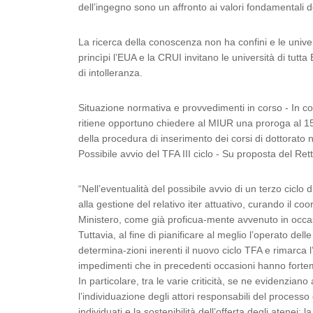
dell’ingegno sono un affronto ai valori fondamentali d
La ricerca della conoscenza non ha confini e le univer
princìpi l’EUA e la CRUI invitano le università di tutt
di intolleranza.
Situazione normativa e provvedimenti in corso - In c
ritiene opportuno chiedere al MIUR una proroga al 15 
della procedura di inserimento dei corsi di dottorato n
Possibile avvio del TFA III ciclo - Su proposta del Re
“Nell’eventualità del possibile avvio di un terzo ciclo 
alla gestione del relativo iter attuativo, curando il co
Ministero, come già proficua-mente avvenuto in occas
Tuttavia, al fine di pianificare al meglio l’operato de
determina-zioni inerenti il nuovo ciclo TFA e rimarca 
impedimenti che in precedenti occasioni hanno fortem
In particolare, tra le varie criticità, se ne evidenzia
l’individuazione degli attori responsabili del processo di
individuati e la sostenibilità dell’offerta degli atenei; l