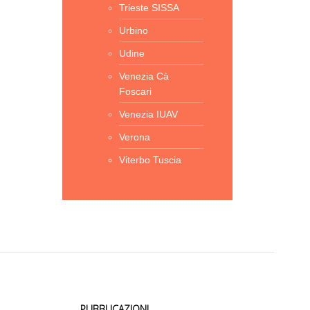
Trieste SISSA
Urbino
Udine
Venezia Cà
Foscari
Venezia IUAV
Verona
Viterbo Tuscia
PUBBLICAZIONI