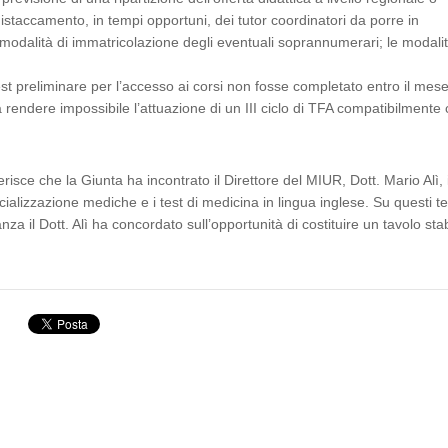
l distaccamento, in tempi opportuni, dei tutor coordinatori da porre in
 modalità di immatricolazione degli eventuali soprannumerari; le modalit
est preliminare per l’accesso ai corsi non fosse completato entro il mese
a rendere impossibile l’attuazione di un III ciclo di TFA compatibilmente 
erisce che la Giunta ha incontrato il Direttore del MIUR, Dott. Mario Alì, 
ecializzazione mediche e i test di medicina in lingua inglese. Su questi t
za il Dott. Alì ha concordato sull’opportunità di costituire un tavolo stab