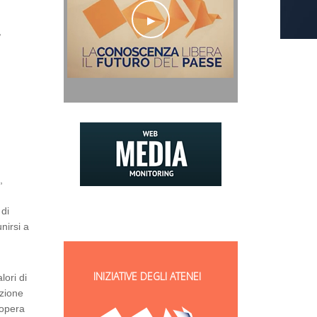
,
,
 di
nirsi a
INIZIATIVE DEGLI ATENEI
lori di
uzione
 opera