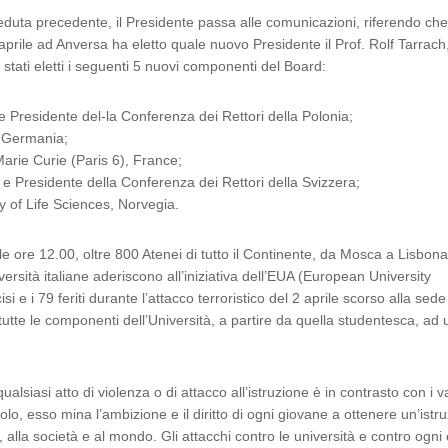
eduta precedente, il Presidente passa alle comunicazioni, riferendo che
prile ad Anversa ha eletto quale nuovo Presidente il Prof. Rolf Tarrach
stati eletti i seguenti 5 nuovi componenti del Board:
e Presidente del-la Conferenza dei Rettori della Polonia;
, Germania;
arie Curie (Paris 6), France;
l e Presidente della Conferenza dei Rettori della Svizzera;
y of Life Sciences, Norvegia.
le ore 12.00, oltre 800 Atenei di tutto il Continente, da Mosca a Lisbona
rsità italiane aderiscono all’iniziativa dell’EUA (European University
i e i 79 feriti durante l’attacco terroristico del 2 aprile scorso alla sede
tutte le componenti dell’Università, a partire da quella studentesca, ad u
siasi atto di violenza o di attacco all’istruzione è in contrasto con i va
olo, esso mina l’ambizione e il diritto di ogni giovane a ottenere un’istr
alla società e al mondo. Gli attacchi contro le università e contro ogni