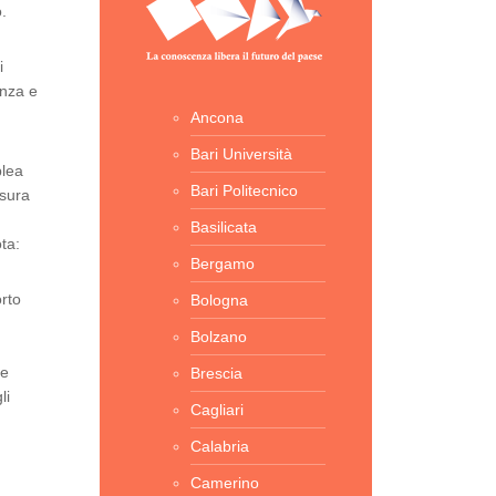
.
i
enza e
Ancona
Bari Università
blea
Bari Politecnico
usura
Basilicata
ta:
Bergamo
orto
Bologna
Bolzano
le
Brescia
li
Cagliari
Calabria
Camerino