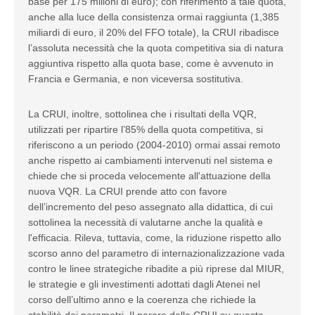
base per 175 milioni di euro); con riferimento a tale quota,
anche alla luce della consistenza ormai raggiunta (1,385
miliardi di euro, il 20% del FFO totale), la CRUI ribadisce
l’assoluta necessità che la quota competitiva sia di natura
aggiuntiva rispetto alla quota base, come è avvenuto in
Francia e Germania, e non viceversa sostitutiva.
La CRUI, inoltre, sottolinea che i risultati della VQR,
utilizzati per ripartire l’85% della quota competitiva, si
riferiscono a un periodo (2004-2010) ormai assai remoto
anche rispetto ai cambiamenti intervenuti nel sistema e
chiede che si proceda velocemente all'attuazione della
nuova VQR. La CRUI prende atto con favore
dell’incremento del peso assegnato alla didattica, di cui
sottolinea la necessità di valutarne anche la qualità e
l'efficacia. Rileva, tuttavia, come, la riduzione rispetto allo
scorso anno del parametro di internazionalizzazione vada
contro le linee strategiche ribadite a più riprese dal MIUR,
le strategie e gli investimenti adottati dagli Atenei nel
corso dell’ultimo anno e la coerenza che richiede la