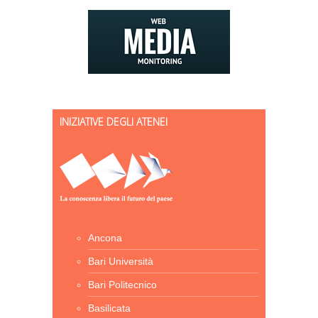
INIZIATIVE DEGLI ATENEI
Ancona
Bari Università
Bari Politecnico
Basilicata