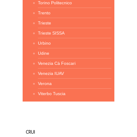
Torino Politecnico
Trento
Trieste
Trieste SISSA
Urbino
Udine
Venezia Cà Foscari
Venezia IUAV
Verona
Viterbo Tuscia
CRUI