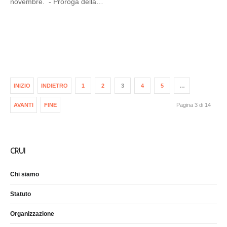
novembre. - Proroga della…
INIZIO
INDIETRO
1
2
3
4
5
…
AVANTI
FINE
Pagina 3 di 14
CRUI
Chi siamo
Statuto
Organizzazione