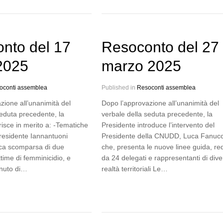
nto del 17
Resoconto del 27
 2025
marzo 2025
oconti assemblea
Published in
Resoconti assemblea
zione all’unanimità del
Dopo l’approvazione all’unanimità del
seduta precedente, la
verbale della seduta precedente, la
risce in merito a: -Tematiche
Presidente introduce l’intervento del
Presidente Iannantuoni
Presidente della CNUDD, Luca Fanucc
gica scomparsa di due
che, presenta le nuove linee guida, re
time di femminicidio, e
da 24 delegati e rappresentanti di div
nuto di…
realtà territoriali Le…