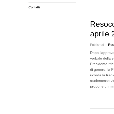
Contatti
Resoco
aprile
Published in
Res
Dopo l’approva
verbale della 
Presidente rife
di genere: la 
ricorda la tra
studentesse vit
propone un mi