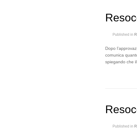
Resoc
Published in
R
Dopo l’approvazi
comunica quanto
spiegando che i
Resoc
Published in
R