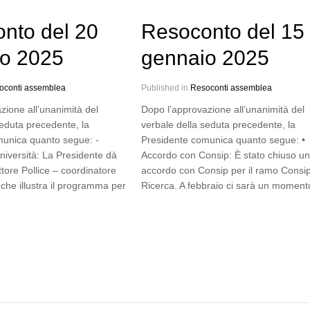
nto del 20
Resoconto del 15
io 2025
gennaio 2025
oconti assemblea
Published in
Resoconti assemblea
zione all’unanimità del
Dopo l’approvazione all’unanimità del
seduta precedente, la
verbale della seduta precedente, la
munica quanto segue: -
Presidente comunica quanto segue: •
Università: La Presidente dà
Accordo con Consip: È stato chiuso un
ttore Pollice – coordinatore
accordo con Consip per il ramo Consi
 – che illustra il programma per
Ricerca. A febbraio ci sarà un momen