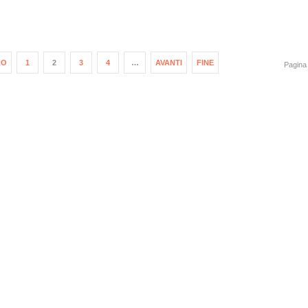
RO
1
2
3
4
…
AVANTI
FINE
Pagina 