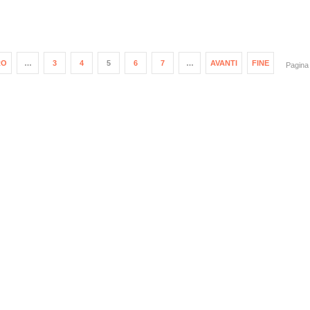
RO
…
3
4
5
6
7
…
AVANTI
FINE
Pagina 