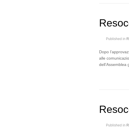
Resoc
Published in
R
Dopo l’approvazi
alle comunicazion
dell’Assemblea 
Resoco
Published in
R