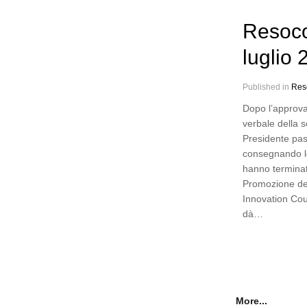
Resoco
luglio
Published in
Res
Dopo l’approva
verbale della s
Presidente pas
consegnando le
hanno terminat
Promozione del
Innovation Coun
dà…
More...