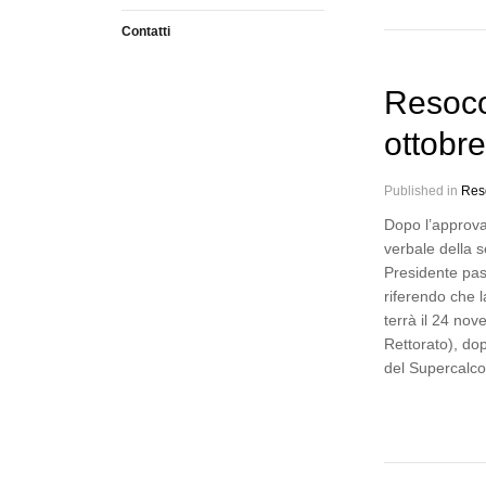
Contatti
Resoco
ottobr
Published in
Res
Dopo l’approva
verbale della s
Presidente pas
riferendo che 
terrà il 24 no
Rettorato), do
del Supercalc