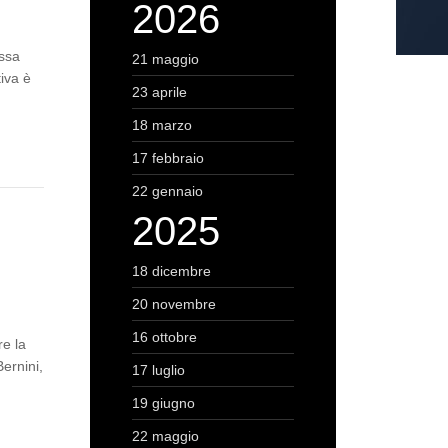
2026
assa
21 maggio
tiva è
23 aprile
18 marzo
17 febbraio
22 gennaio
2025
18 dicembre
20 novembre
16 ottobre
re la
ernini,
17 luglio
19 giugno
22 maggio