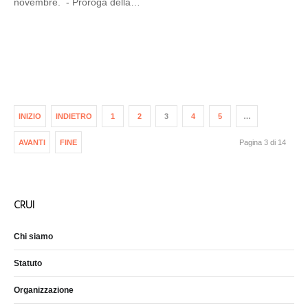
novembre. - Proroga della…
INIZIO
INDIETRO
1
2
3
4
5
…
AVANTI
FINE
Pagina 3 di 14
CRUI
Chi siamo
Statuto
Organizzazione