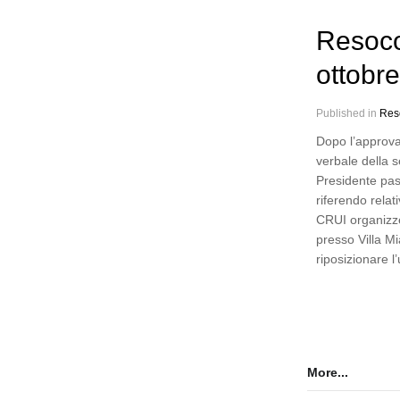
Resoco
ottobr
Published in
Res
Dopo l’approva
verbale della s
Presidente pas
riferendo relat
CRUI organizz
presso Villa Mia
riposizionare l
More...