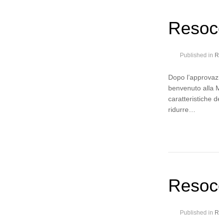
Resoco
Published in
R
Dopo l’approvazi
benvenuto alla M
caratteristiche d
ridurre…
Resoc
Published in
R