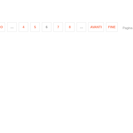
RO
…
4
5
6
7
8
…
AVANTI
FINE
Pagina 